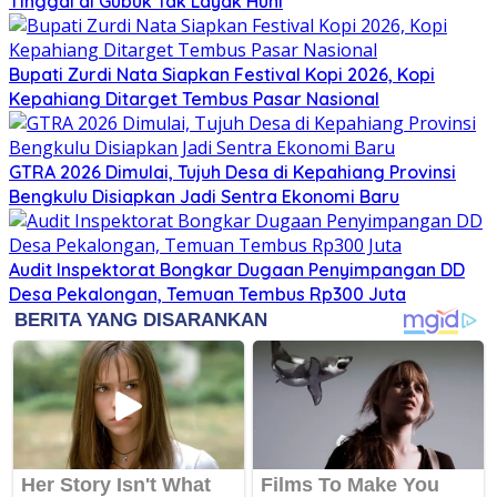
Tinggal di Gubuk Tak Layak Huni
Bupati Zurdi Nata Siapkan Festival Kopi 2026, Kopi
Kepahiang Ditarget Tembus Pasar Nasional
GTRA 2026 Dimulai, Tujuh Desa di Kepahiang Provinsi
Bengkulu Disiapkan Jadi Sentra Ekonomi Baru
Audit Inspektorat Bongkar Dugaan Penyimpangan DD
Desa Pekalongan, Temuan Tembus Rp300 Juta