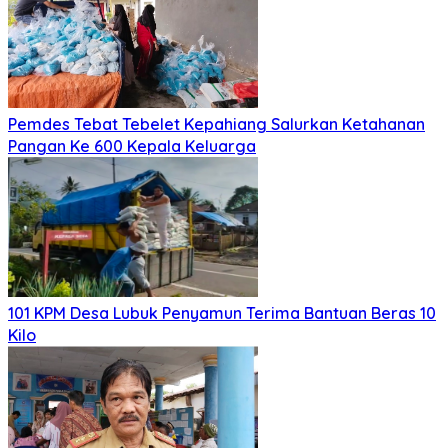
Pemdes Tebat Tebelet Kepahiang Salurkan Ketahanan
Pangan Ke 600 Kepala Keluarga
101 KPM Desa Lubuk Penyamun Terima Bantuan Beras 10
Kilo