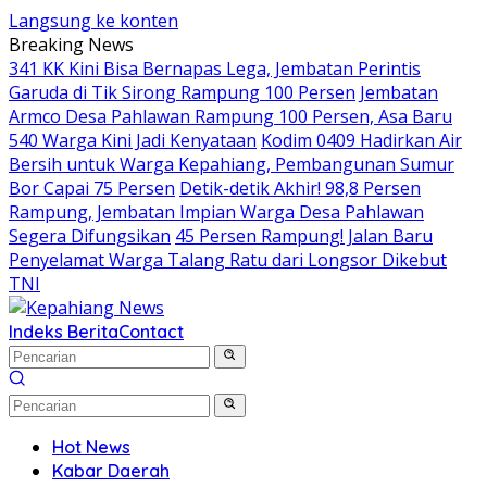
Langsung ke konten
Breaking News
341 KK Kini Bisa Bernapas Lega, Jembatan Perintis
Garuda di Tik Sirong Rampung 100 Persen
Jembatan
Armco Desa Pahlawan Rampung 100 Persen, Asa Baru
540 Warga Kini Jadi Kenyataan
Kodim 0409 Hadirkan Air
Bersih untuk Warga Kepahiang, Pembangunan Sumur
Bor Capai 75 Persen
Detik-detik Akhir! 98,8 Persen
Rampung, Jembatan Impian Warga Desa Pahlawan
Segera Difungsikan
45 Persen Rampung! Jalan Baru
Penyelamat Warga Talang Ratu dari Longsor Dikebut
TNI
Indeks Berita
Contact
Hot News
Kabar Daerah