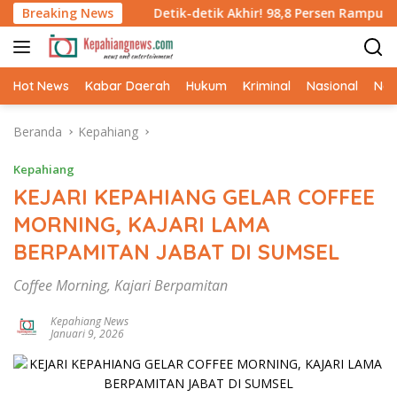
Langsung
ersen
Breaking News
Detik-detik Akhir! 98,8 Persen Rampung, Jembat
ke
konten
Hot News
Kabar Daerah
Hukum
Kriminal
Nasional
Ne
Beranda
Kepahiang
Kepahiang
KEJARI KEPAHIANG GELAR COFFEE
MORNING, KAJARI LAMA
BERPAMITAN JABAT DI SUMSEL
Coffee Morning, Kajari Berpamitan
Kepahiang News
Januari 9, 2026