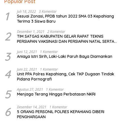
Popular Post
1
Juli 18, 2022
3 Komentar
Sesuai Zonasi, PPDB tahun 2022 SMA 03 Kepahiang
Terima 3 Siswa Baru
2
Desember 1, 2021
2 Komentar
TIM SATGAS KABUPATEN GELAR RAPAT TEKNIS
PERSIAPAN VAKSINASI DAN PERSIAPAN NATAL SERTA
TAHUN BARU
3
Juni 12, 2021
1 Komentar
Aniaya Istri Sirih, Laki-Laki Paruh Baya Diamankan
4
Juni 22, 2021
1 Komentar
Unit PPA Polres Kepahiang, Cek TKP Dugaan Tindak
Pidana Pornografi
5
Agustus 27, 2021
1 Komentar
Menjaga Terang Hingga Perbatasan NKRI
6
Desember 14, 2021
1 Komentar
5 ORANG PERSONIL POLRES KEPAHIANG DIBERI
PENGHARGAAN