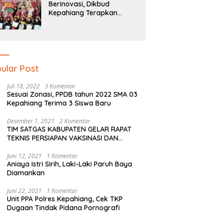
Berinovasi, Dikbud
Kepahiang Terapkan
Pendidikan Literasi Dan
Numerasi Tingkat SD Dan
SMP
ular Post
Juli 18, 2022
3 Komentar
Sesuai Zonasi, PPDB tahun 2022 SMA 03
Kepahiang Terima 3 Siswa Baru
Desember 1, 2021
2 Komentar
TIM SATGAS KABUPATEN GELAR RAPAT
TEKNIS PERSIAPAN VAKSINASI DAN
PERSIAPAN NATAL SERTA TAHUN BARU
Juni 12, 2021
1 Komentar
Aniaya Istri Sirih, Laki-Laki Paruh Baya
Diamankan
Juni 22, 2021
1 Komentar
Unit PPA Polres Kepahiang, Cek TKP
Dugaan Tindak Pidana Pornografi