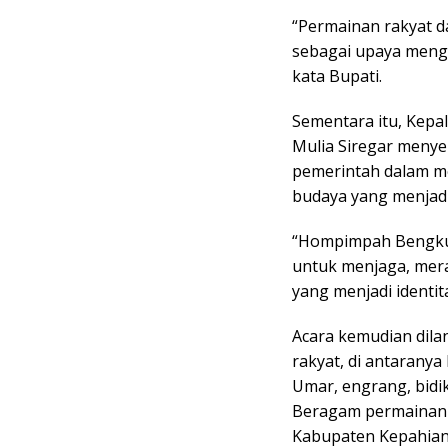
“Permainan rakyat da
sebagai upaya mengu
kata Bupati.
Sementara itu, Kepa
Mulia Siregar menye
pemerintah dalam m
budaya yang menjadi
“Hompimpah Bengkul
untuk menjaga, mer
yang menjadi identi
Acara kemudian dila
rakyat, di antaranya
Umar, engrang, bidik
Beragam permainan it
Kabupaten Kepahian