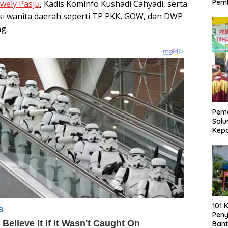
Pemb
wely Pasju
, Kadis Kominfo Kushadi Cahyadi, serta
si wanita daerah seperti TP PKK, GOW, dan DWP
g.
Pemd
Salu
Kep
101 
Pen
Bant