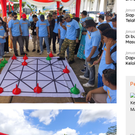
SAM
Janua
Siap
Tela
Janua
Di b
Mas
Janua
Dapa
Kelo
P