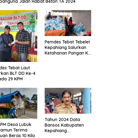
anguna Jalan Rabat Beton TA 2024
Pemdes Tebat Tebelet
Kepahiang Salurkan
Ketahanan Pangan Ke
600 Kepala Keluarga
es Tebat Laut
rkan BLT DD Ke-4
ada 29 KPM
Tahun 2024 Data
KPM Desa Lubuk
Bansos Kabupaten
yamun Terima
Kepahiang
uan Beras 10 Kilo
Bertambah, Anggaran