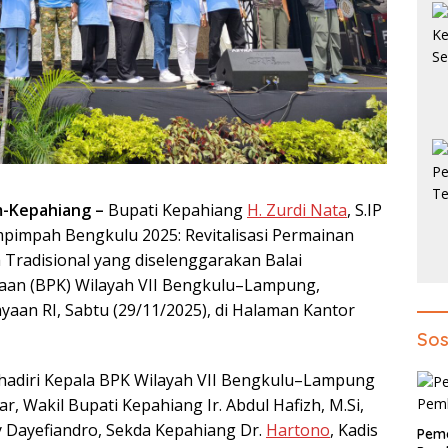
-Kepahiang –
Bupati Kepahiang
H. Zurdi Nata
, S.IP
impah Bengkulu 2025: Revitalisasi Permainan
 Tradisional yang diselenggarakan Balai
aan (BPK) Wilayah VII Bengkulu–Lampung,
aan RI, Sabtu (29/11/2025), di Halaman Kantor
Sos
ihadiri Kepala BPK Wilayah VII Bengkulu–Lampung
r, Wakil Bupati Kepahiang Ir. Abdul Hafizh, M.Si,
 Dayefiandro, Sekda Kepahiang Dr.
Hartono
, Kadis
Pem