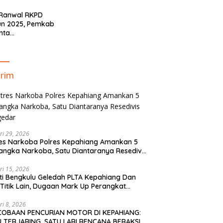
Minim!!
 Ranwal RKPD
un 2025, Pemkab
nta
yelaraskan Pokok
ran Masyarakat
ahiang
rim
ri 29, 2026
es Narkoba Polres Kepahiang Amankan 5
angka Narkoba, Satu Diantaranya Resedivis
gedar
ri 15, 2026
ti Bengkulu Geledah PLTA Kepahiang Dan
Titik Lain, Dugaan Mark Up Perangkat
is TA 2022-2023
ri 8, 2026
COBAAN PENCURIAN MOTOR DI KEPAHIANG:
 TERJARING, SATU LARI RENCANA BERAKSI