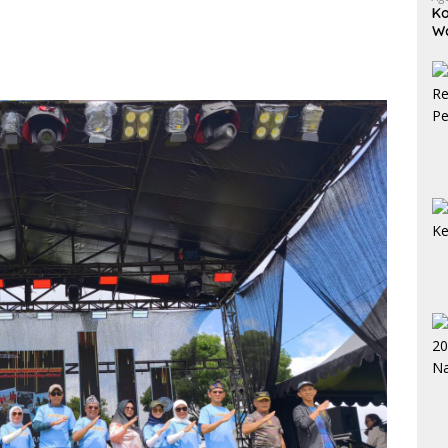
Ko
W
Bo