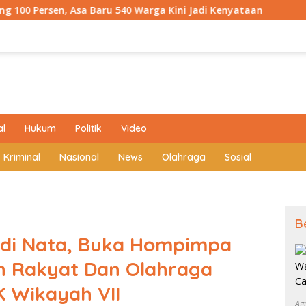
0 Warga Kini Jadi Kenyataan
Kodim 0409 Hadirkan Air
al
Hukum
Politik
Video
Kriminal
Nasional
News
Olahraga
Sosial
B
rdi Nata, Buka Hompimpa
an Rakyat Dan Olahraga
K Wikayah VII
Ag