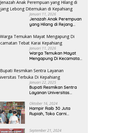
Memanjakan Mata
Memandang
Januari 11, 2026
Jenazah Anak Perempuan
yang Hilang di Rejang
Lebong Ditemukan di
Kepahiang
Januari 11, 2026
Warga Temukan Mayat
Mengapung Di Kecamatan
Tebat Karai Kepahiang
Januari 22, 2025
Bupati Resmikan Sentra
Layanan Universitas
Terbuka Di Kepahiang
Oktober 16, 2024
Hampir Raib 30 Juta
Rupiah, Toko Carni
Sentosa Kepahiang Kena
Tipu
September 21, 2024