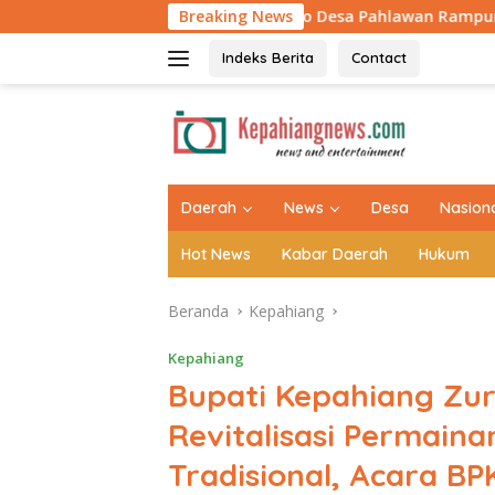
Langsung
mbatan Armco Desa Pahlawan Rampung 100 Persen, Asa Baru 54
Breaking News
ke
konten
Indeks Berita
Contact
tutup
Daerah
News
Desa
Nasion
Hot News
Kabar Daerah
Hukum
Beranda
Kepahiang
Kepahiang
Bupati Kepahiang Zu
Revitalisasi Permain
Tradisional, Acara BP