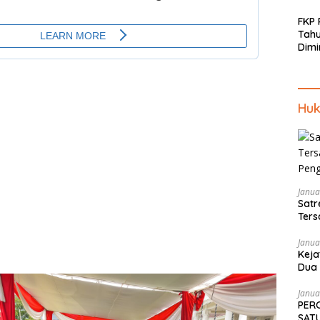
FKP
Tah
Dimi
Men
Piki
Kep
Huk
Janua
Satr
Ters
Pen
Janua
Keja
Dua 
Tekn
Janua
PER
SATU