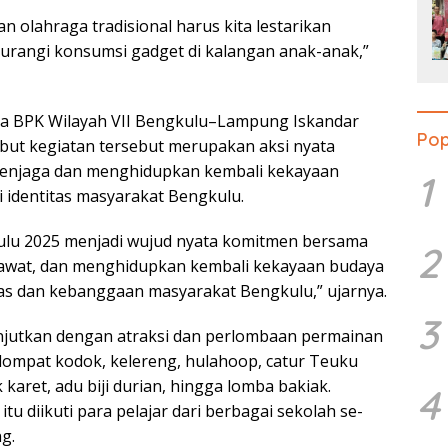
n olahraga tradisional harus kita lestarikan
rangi konsumsi gadget di kalangan anak-anak,”
la BPK Wilayah VII Bengkulu–Lampung Iskandar
Pop
but kegiatan tersebut merupakan aksi nyata
enjaga dan menghidupkan kembali kekayaan
1
 identitas masyarakat Bengkulu.
u 2025 menjadi wujud nyata komitmen bersama
2
awat, dan menghidupkan kembali kekayaan budaya
tas dan kebanggaan masyarakat Bengkulu,” ujarnya.
3
njutkan dengan atraksi dan perlombaan permainan
 lompat kodok, kelereng, hulahoop, catur Teuku
 karet, adu biji durian, hingga lomba bakiak.
4
u diikuti para pelajar dari berbagai sekolah se-
g.