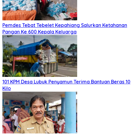
Pemdes Tebat Tebelet Kepahiang Salurkan Ketahanan
Pangan Ke 600 Kepala Keluarga
101 KPM Desa Lubuk Penyamun Terima Bantuan Beras 10
Kilo