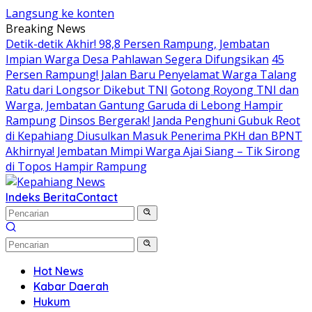
Langsung ke konten
Breaking News
Detik-detik Akhir! 98,8 Persen Rampung, Jembatan
Impian Warga Desa Pahlawan Segera Difungsikan
45
Persen Rampung! Jalan Baru Penyelamat Warga Talang
Ratu dari Longsor Dikebut TNI
Gotong Royong TNI dan
Warga, Jembatan Gantung Garuda di Lebong Hampir
Rampung
Dinsos Bergerak! Janda Penghuni Gubuk Reot
di Kepahiang Diusulkan Masuk Penerima PKH dan BPNT
Akhirnya! Jembatan Mimpi Warga Ajai Siang – Tik Sirong
di Topos Hampir Rampung
Indeks Berita
Contact
Hot News
Kabar Daerah
Hukum