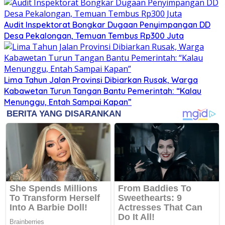
Audit Inspektorat Bongkar Dugaan Penyimpangan DD
Desa Pekalongan, Temuan Tembus Rp300 Juta
Lima Tahun Jalan Provinsi Dibiarkan Rusak, Warga
Kabawetan Turun Tangan Bantu Pemerintah: “Kalau
Menunggu, Entah Sampai Kapan”