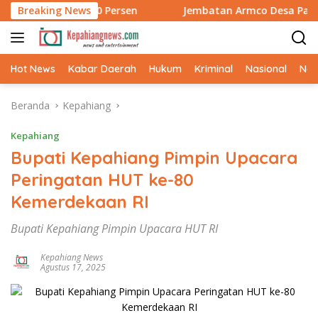
Langsung
mpung 100 Persen
Breaking News
Jembatan Armco Desa Pahlawan Rampun
ke
konten
Hot News
Kabar Daerah
Hukum
Kriminal
Nasional
Ne
Beranda
Kepahiang
Kepahiang
Bupati Kepahiang Pimpin Upacara
Peringatan HUT ke-80
Kemerdekaan RI
Bupati Kepahiang Pimpin Upacara HUT RI
Kepahiang News
Agustus 17, 2025