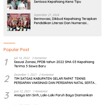
Sentosa Kepahiang Kena Tipu
September 21, 2024
Berinovasi, Dikbud Kepahiang Terapkan
Pendidikan Literasi Dan Numerasi
Tingkat SD Dan SMP
Popular Post
1
Juli 18, 2022
3 Komentar
Sesuai Zonasi, PPDB tahun 2022 SMA 03 Kepahiang
Terima 3 Siswa Baru
2
Desember 1, 2021
2 Komentar
TIM SATGAS KABUPATEN GELAR RAPAT TEKNIS
PERSIAPAN VAKSINASI DAN PERSIAPAN NATAL SERTA
TAHUN BARU
3
Juni 12, 2021
1 Komentar
Aniaya Istri Sirih, Laki-Laki Paruh Baya Diamankan