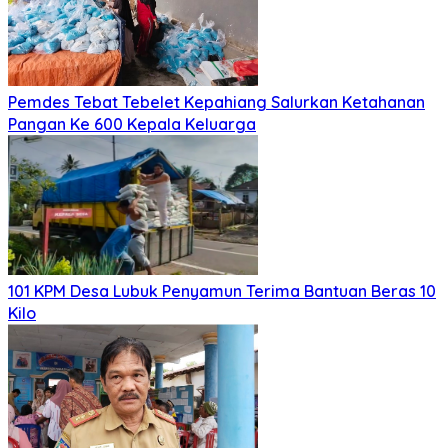
Pemdes Tebat Tebelet Kepahiang Salurkan Ketahanan
Pangan Ke 600 Kepala Keluarga
101 KPM Desa Lubuk Penyamun Terima Bantuan Beras 10
Kilo