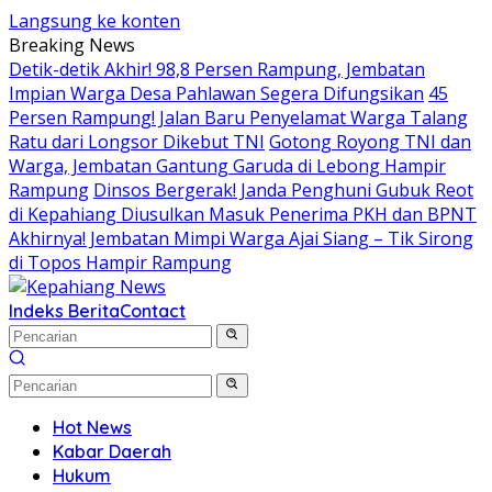
Langsung ke konten
Breaking News
Detik-detik Akhir! 98,8 Persen Rampung, Jembatan
Impian Warga Desa Pahlawan Segera Difungsikan
45
Persen Rampung! Jalan Baru Penyelamat Warga Talang
Ratu dari Longsor Dikebut TNI
Gotong Royong TNI dan
Warga, Jembatan Gantung Garuda di Lebong Hampir
Rampung
Dinsos Bergerak! Janda Penghuni Gubuk Reot
di Kepahiang Diusulkan Masuk Penerima PKH dan BPNT
Akhirnya! Jembatan Mimpi Warga Ajai Siang – Tik Sirong
di Topos Hampir Rampung
Indeks Berita
Contact
Hot News
Kabar Daerah
Hukum