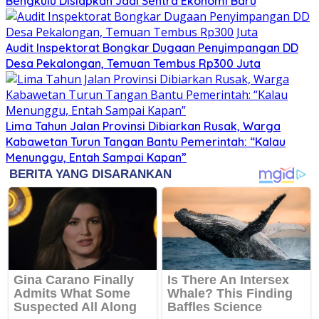
Bengkulu Disiapkan Jadi Sentra Ekonomi Baru
Audit Inspektorat Bongkar Dugaan Penyimpangan DD
Desa Pekalongan, Temuan Tembus Rp300 Juta
Lima Tahun Jalan Provinsi Dibiarkan Rusak, Warga
Kabawetan Turun Tangan Bantu Pemerintah: “Kalau
Menunggu, Entah Sampai Kapan”