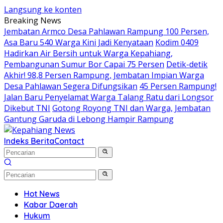
Langsung ke konten
Breaking News
Jembatan Armco Desa Pahlawan Rampung 100 Persen,
Asa Baru 540 Warga Kini Jadi Kenyataan
Kodim 0409
Hadirkan Air Bersih untuk Warga Kepahiang,
Pembangunan Sumur Bor Capai 75 Persen
Detik-detik
Akhir! 98,8 Persen Rampung, Jembatan Impian Warga
Desa Pahlawan Segera Difungsikan
45 Persen Rampung!
Jalan Baru Penyelamat Warga Talang Ratu dari Longsor
Dikebut TNI
Gotong Royong TNI dan Warga, Jembatan
Gantung Garuda di Lebong Hampir Rampung
Indeks Berita
Contact
Hot News
Kabar Daerah
Hukum