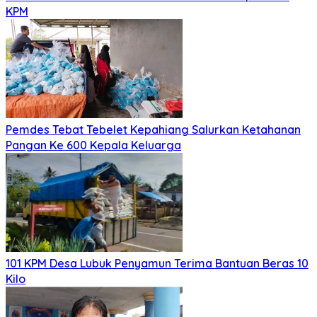
KPM
Pemdes Tebat Tebelet Kepahiang Salurkan Ketahanan
Pangan Ke 600 Kepala Keluarga
101 KPM Desa Lubuk Penyamun Terima Bantuan Beras 10
Kilo