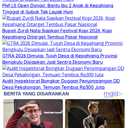
PWI LS Open Donasi: Bantu Ibu 2 Anak di Kepahiang
Tinggal di Gubuk Tak Layak Huni
Bupati Zurdi Nata Siapkan Festival Kopi 2026, Kopi
Kepahiang Ditarget Tembus Pasar Nasional
GTRA 2026 Dimulai, Tujuh Desa di Kepahiang Provinsi
Bengkulu Disiapkan Jadi Sentra Ekonomi Baru
Audit Inspektorat Bongkar Dugaan Penyimpangan DD
Desa Pekalongan, Temuan Tembus Rp300 Juta