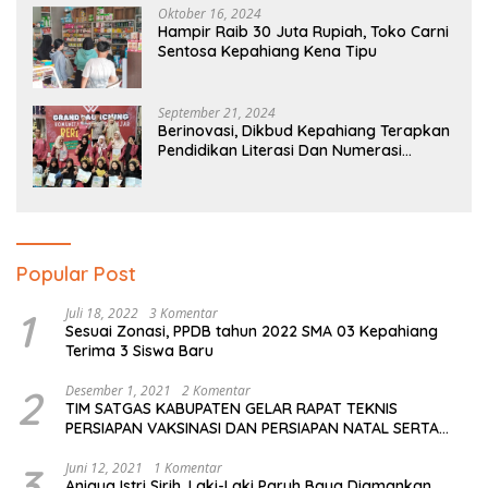
Oktober 16, 2024
Hampir Raib 30 Juta Rupiah, Toko Carni
Sentosa Kepahiang Kena Tipu
September 21, 2024
Berinovasi, Dikbud Kepahiang Terapkan
Pendidikan Literasi Dan Numerasi
Tingkat SD Dan SMP
Popular Post
1
Juli 18, 2022
3 Komentar
Sesuai Zonasi, PPDB tahun 2022 SMA 03 Kepahiang
Terima 3 Siswa Baru
2
Desember 1, 2021
2 Komentar
TIM SATGAS KABUPATEN GELAR RAPAT TEKNIS
PERSIAPAN VAKSINASI DAN PERSIAPAN NATAL SERTA
TAHUN BARU
3
Juni 12, 2021
1 Komentar
Aniaya Istri Sirih, Laki-Laki Paruh Baya Diamankan