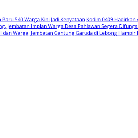
Baru 540 Warga Kini Jadi Kenyataan
Kodim 0409 Hadirkan
pung, Jembatan Impian Warga Desa Pahlawan Segera Difungs
I dan Warga, Jembatan Gantung Garuda di Lebong Hampi