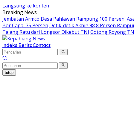
Langsung ke konten
Breaking News
Jembatan Armco Desa Pahlawan Rampung 100 Persen, Asa 
Bor Capai 75 Persen
Detik-detik Akhir! 98,8 Persen Ram
Talang Ratu dari Longsor Dikebut TNI
Gotong Royong TN
Indeks Berita
Contact
tutup