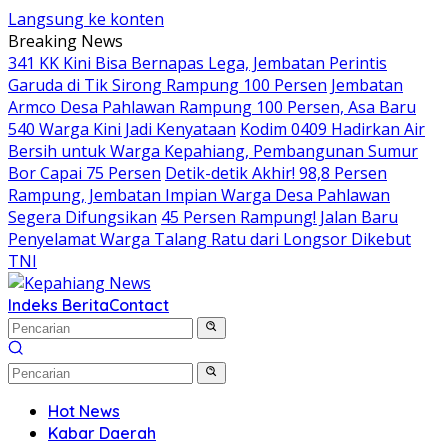
Langsung ke konten
Breaking News
341 KK Kini Bisa Bernapas Lega, Jembatan Perintis
Garuda di Tik Sirong Rampung 100 Persen
Jembatan
Armco Desa Pahlawan Rampung 100 Persen, Asa Baru
540 Warga Kini Jadi Kenyataan
Kodim 0409 Hadirkan Air
Bersih untuk Warga Kepahiang, Pembangunan Sumur
Bor Capai 75 Persen
Detik-detik Akhir! 98,8 Persen
Rampung, Jembatan Impian Warga Desa Pahlawan
Segera Difungsikan
45 Persen Rampung! Jalan Baru
Penyelamat Warga Talang Ratu dari Longsor Dikebut
TNI
Indeks Berita
Contact
Hot News
Kabar Daerah