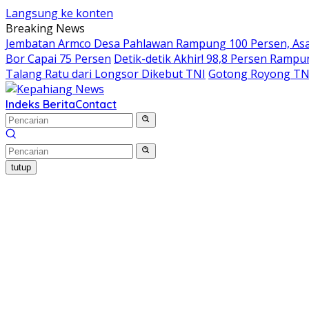
Langsung ke konten
Breaking News
Jembatan Armco Desa Pahlawan Rampung 100 Persen, Asa 
Bor Capai 75 Persen
Detik-detik Akhir! 98,8 Persen Ram
Talang Ratu dari Longsor Dikebut TNI
Gotong Royong TN
Indeks Berita
Contact
tutup