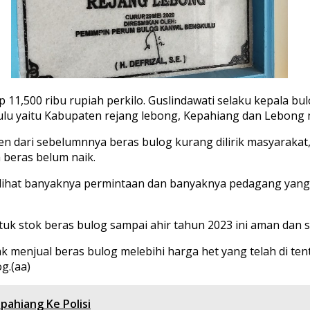
 11,500 ribu rupiah perkilo. Guslindawati selaku kepala 
kulu yaitu Kabupaten rejang lebong, Kepahiang dan Lebong
en dari sebelumnnya beras bulog kurang dilirik masyarakat
 beras belum naik.
 terlihat banyaknya permintaan dan banyaknya pedagang yan
ntuk stok beras bulog sampai ahir tahun 2023 ini aman da
 menjual beras bulog melebihi harga het yang telah di te
g.(aa)
ahiang Ke Polisi