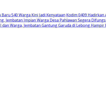
Baru 540 Warga Kini Jadi Kenyataan
Kodim 0409 Hadirkan
pung, Jembatan Impian Warga Desa Pahlawan Segera Difungs
I dan Warga, Jembatan Gantung Garuda di Lebong Hampi