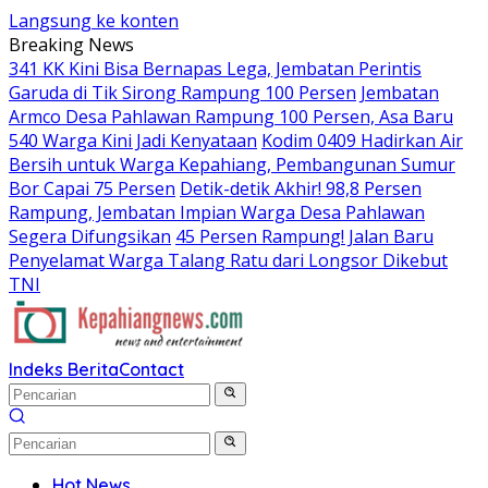
Langsung ke konten
Breaking News
341 KK Kini Bisa Bernapas Lega, Jembatan Perintis
Garuda di Tik Sirong Rampung 100 Persen
Jembatan
Armco Desa Pahlawan Rampung 100 Persen, Asa Baru
540 Warga Kini Jadi Kenyataan
Kodim 0409 Hadirkan Air
Bersih untuk Warga Kepahiang, Pembangunan Sumur
Bor Capai 75 Persen
Detik-detik Akhir! 98,8 Persen
Rampung, Jembatan Impian Warga Desa Pahlawan
Segera Difungsikan
45 Persen Rampung! Jalan Baru
Penyelamat Warga Talang Ratu dari Longsor Dikebut
TNI
Indeks Berita
Contact
Hot News