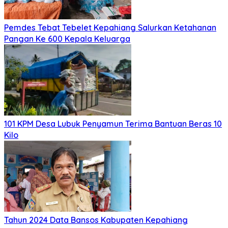
Pemdes Tebat Tebelet Kepahiang Salurkan Ketahanan
Pangan Ke 600 Kepala Keluarga
101 KPM Desa Lubuk Penyamun Terima Bantuan Beras 10
Kilo
Tahun 2024 Data Bansos Kabupaten Kepahiang