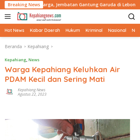
Langsung
an Warga, Jembatan Gantung Garuda di Lebong Hampir Rampu
Breaking News
ke
konten
Hot News
Kabar Daerah
Hukum
Kriminal
Nasional
Ne
Beranda
Kepahiang
Kepahiang
,
News
Warga Kepahiang Keluhkan Air
PDAM Kecil dan Sering Mati
Kepahiang News
Agustus 22, 2023