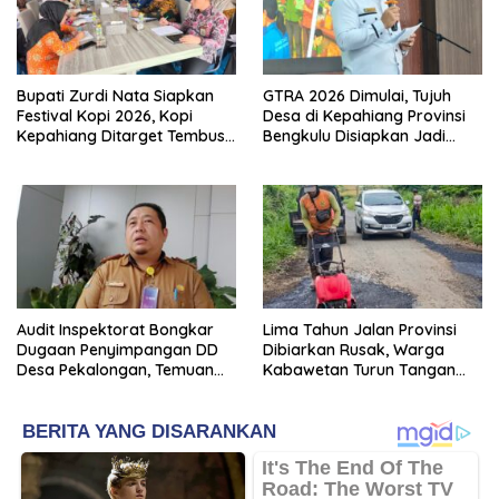
Bupati Zurdi Nata Siapkan
GTRA 2026 Dimulai, Tujuh
Festival Kopi 2026, Kopi
Desa di Kepahiang Provinsi
Kepahiang Ditarget Tembus
Bengkulu Disiapkan Jadi
Pasar Nasional
Sentra Ekonomi Baru
Audit Inspektorat Bongkar
Lima Tahun Jalan Provinsi
Dugaan Penyimpangan DD
Dibiarkan Rusak, Warga
Desa Pekalongan, Temuan
Kabawetan Turun Tangan
Tembus Rp300 Juta
Bantu Pemerintah: “Kalau
Menunggu, Entah Sampai
Kapan”