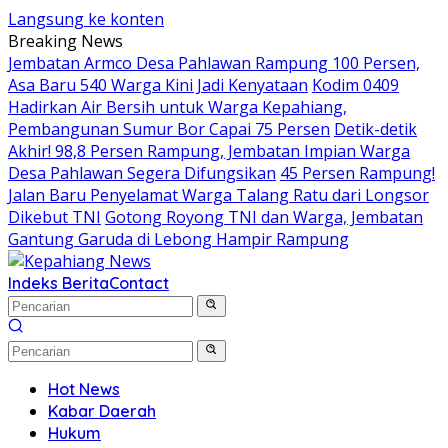
Langsung ke konten
Breaking News
Jembatan Armco Desa Pahlawan Rampung 100 Persen,
Asa Baru 540 Warga Kini Jadi Kenyataan
Kodim 0409
Hadirkan Air Bersih untuk Warga Kepahiang,
Pembangunan Sumur Bor Capai 75 Persen
Detik-detik
Akhir! 98,8 Persen Rampung, Jembatan Impian Warga
Desa Pahlawan Segera Difungsikan
45 Persen Rampung!
Jalan Baru Penyelamat Warga Talang Ratu dari Longsor
Dikebut TNI
Gotong Royong TNI dan Warga, Jembatan
Gantung Garuda di Lebong Hampir Rampung
Indeks Berita
Contact
Hot News
Kabar Daerah
Hukum