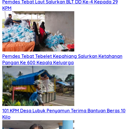
Pemdes Tebat Laut Salurkan BLT DD Ke-4 Kepada 29
KPM
Pemdes Tebat Tebelet Kepahiang Salurkan Ketahanan
Pangan Ke 600 Kepala Keluarga
101 KPM Desa Lubuk Penyamun Terima Bantuan Beras 10
Kilo