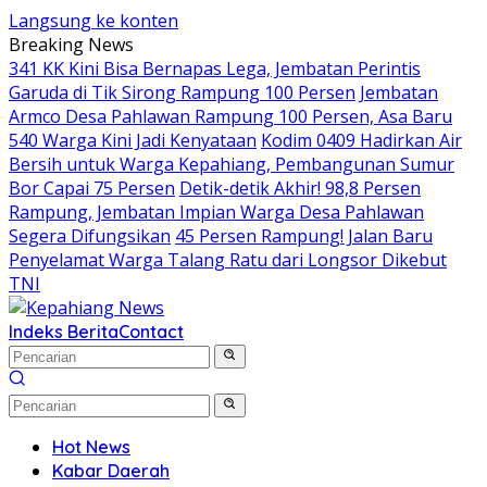
Langsung ke konten
Breaking News
341 KK Kini Bisa Bernapas Lega, Jembatan Perintis
Garuda di Tik Sirong Rampung 100 Persen
Jembatan
Armco Desa Pahlawan Rampung 100 Persen, Asa Baru
540 Warga Kini Jadi Kenyataan
Kodim 0409 Hadirkan Air
Bersih untuk Warga Kepahiang, Pembangunan Sumur
Bor Capai 75 Persen
Detik-detik Akhir! 98,8 Persen
Rampung, Jembatan Impian Warga Desa Pahlawan
Segera Difungsikan
45 Persen Rampung! Jalan Baru
Penyelamat Warga Talang Ratu dari Longsor Dikebut
TNI
Indeks Berita
Contact
Hot News
Kabar Daerah