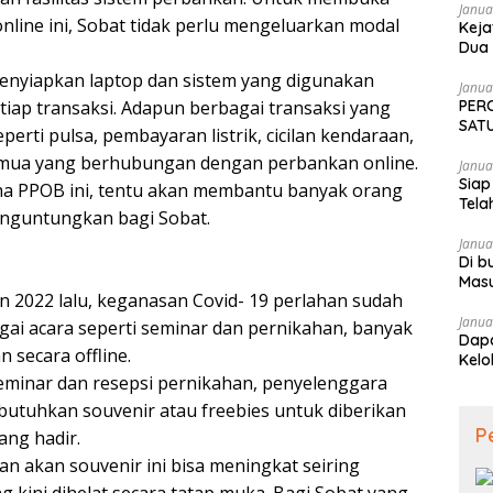
Janua
line ini, Sobat tidak perlu mengeluarkan modal
Keja
Dua 
Tekn
enyiapkan laptop dan sistem yang digunakan
Janua
iap transaksi. Adapun berbagai transaksi yang
PER
SATU
perti pulsa, pembayaran listrik, cicilan kendaraan,
SAM
semua yang berhubungan dengan perbankan online.
Janua
Siap
a PPOB ini, tentu akan membantu banyak orang
Tela
enguntungkan bagi Sobat.
Janua
Di b
Mas
n 2022 lalu, keganasan Covid- 19 perlahan sudah
Janua
gai acara seperti seminar dan pernikahan, banyak
Dapa
 secara offline.
Kelo
eminar dan resepsi pernikahan, penyelenggara
utuhkan souvenir atau freebies untuk diberikan
P
ng hadir.
n akan souvenir ini bisa meningkat seiring
 kini dihelat secara tatap muka. Bagi Sobat yang