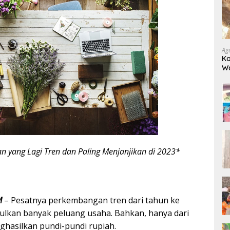
Ag
Ko
W
Bo
an yang Lagi Tren dan Paling Menjanjikan di 2023*
M
– Pesatnya perkembangan tren dari tahun ke
lkan banyak peluang usaha. Bahkan, hanya dari
ghasilkan pundi-pundi rupiah.