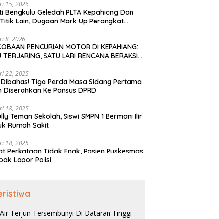
ri 15, 2026
ti Bengkulu Geledah PLTA Kepahiang Dan
Titik Lain, Dugaan Mark Up Perangkat
is TA 2022-2023
ri 8, 2026
COBAAN PENCURIAN MOTOR DI KEPAHIANG:
 TERJARING, SATU LARI RENCANA BERAKSI
PAI KE BENGKULU
ri 22, 2025
 Dibahas! Tiga Perda Masa Sidang Pertama
h Diserahkan Ke Pansus DPRD
ri 18, 2025
ully Teman Sekolah, Siswi SMPN 1 Bermani Ilir
uk Rumah Sakit
ri 18, 2025
t Perkataan Tidak Enak, Pasien Puskesmas
bak Lapor Polisi
eristiwa