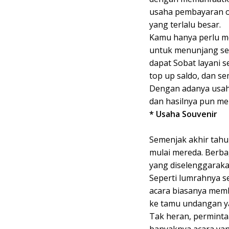
usaha pembayaran on
yang terlalu besar.
Kamu hanya perlu m
untuk menunjang set
dapat Sobat layani se
top up saldo, dan 
Dengan adanya usah
dan hasilnya pun m
* Usaha Souvenir
Semenjak akhir tahu
mulai mereda. Berba
yang diselenggarakan
Seperti lumrahnya s
acara biasanya memb
ke tamu undangan ya
Tak heran, permintaa
banyaknya acara yang