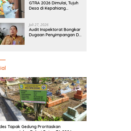
GTRA 2026 Dimulai, Tujuh
Desa di Kepahiang
Provinsi Bengkulu
Disiapkan Jadi Sentra
Ekonomi Baru
Juli 27, 2026
Audit Inspektorat Bongkar
Dugaan Penyimpangan DD
Desa Pekalongan, Temuan
Tembus Rp300 Juta
ial
des Tapak Gedung Proritaskan