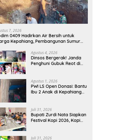
ustus 7, 2026
dim 0409 Hadirkan Air Bersih untuk
arga Kepahiang, Pembangunan Sumur
r Capai 75 Persen
Agustus 4, 2026
Dinsos Bergerak! Janda
Penghuni Gubuk Reot di
Kepahiang Diusulkan
Masuk Penerima PKH dan
BPNT
Agustus 1, 2026
PWI LS Open Donasi: Bantu
Ibu 2 Anak di Kepahiang
Tinggal di Gubuk Tak
Layak Huni
Juli 31, 2026
Bupati Zurdi Nata Siapkan
Festival Kopi 2026, Kopi
Kepahiang Ditarget
Tembus Pasar Nasional
Juli 31, 2026