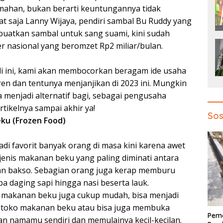
umahan, bukan berarti keuntungannya tidak
hat saja Lanny Wijaya, pendiri sambal Bu Ruddy yang
uatkan sambal untuk sang suami, kini sudah
r nasional yang beromzet Rp2 miliar/bulan.
ali ini, kami akan membocorkan beragam ide usaha
ren dan tentunya menjanjikan di 2023 ini. Mungkin
sa menjadi alternatif bagi, sebagai pengusaha
rtikelnya sampai akhir ya!
Sos
ku (Frozen Food)
i favorit banyak orang di masa kini karena awet
 jenis makanan beku yang paling diminati antara
 dan bakso. Sebagian orang juga kerap memburu
 daging sapi hingga nasi beserta lauk.
 makanan beku juga cukup mudah, bisa menjadi
atu toko makanan beku atau bisa juga membuka
Pem
n namamu sendiri dan memulainya kecil-kecilan.