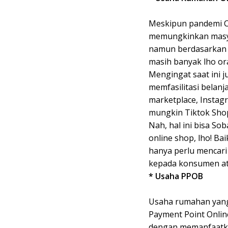
Meskipun pandemi C
memungkinkan masya
namun berdasarkan s
masih banyak lho ora
Mengingat saat ini 
memfasilitasi belanj
marketplace, Instagr
mungkin Tiktok Sho
Nah, hal ini bisa 
online shop, lho! Ba
hanya perlu mencar
kepada konsumen at
* Usaha PPOB
Usaha rumahan yang 
Payment Point Onlin
dengan memanfaatka