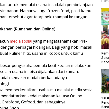
Pemb
kan untuk memulai usaha ini adalah pembelanjaan
yimpanan. Namanya juga frozen food, pasti kamu
an tersebut agar tetap beku sampai ke tangan
akanan (Rumahan dan Online)
n akun
media sosial
yang mengatasnamakan Pre-
 dengan berbagai hidangan. Bagi yang hobi masak
uat kuliner hits, usaha ini cocok untuk kamu
Pemd
Salu
Kep
 besar pengusaha pemula kecil-kecilan melakukan
selain usaha ini bisa dijalankan dari rumah,
udah semakin mudah berkat adanya
logi.
isa memperkenalkan usaha-mu melalui media sosial
sa mendaftarkan kedai makanan ke Jasa Online
101 
, Grabfood, Gofood, dan sebagainya.
Pen
Bant
line Shop