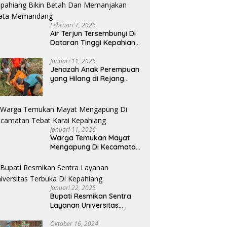
Februari 7, 2026
Air Terjun Tersembunyi Di
Dataran Tinggi Kepahiang
Bikin Betah Dan
Memanjakan Mata
Januari 11, 2026
Jenazah Anak Perempuan
Memandang
yang Hilang di Rejang
Lebong Ditemukan di
Kepahiang
Januari 11, 2026
Warga Temukan Mayat
Mengapung Di Kecamatan
Tebat Karai Kepahiang
Januari 22, 2025
Bupati Resmikan Sentra
Layanan Universitas
Terbuka Di Kepahiang
Oktober 16, 2024