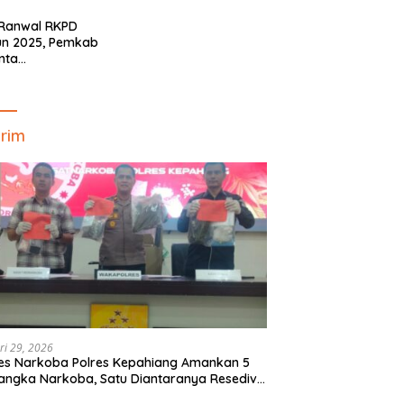
Minim!!
 Ranwal RKPD
un 2025, Pemkab
nta
yelaraskan Pokok
ran Masyarakat
ahiang
rim
ri 29, 2026
es Narkoba Polres Kepahiang Amankan 5
angka Narkoba, Satu Diantaranya Resedivis
gedar