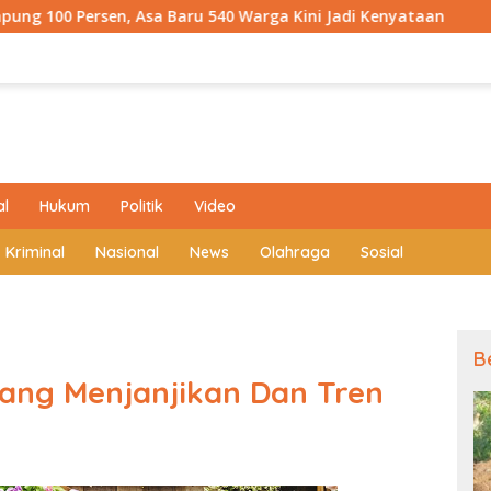
 Baru 540 Warga Kini Jadi Kenyataan
Kodim 0409 Hadi
al
Hukum
Politik
Video
Kriminal
Nasional
News
Olahraga
Sosial
B
ang Menjanjikan Dan Tren