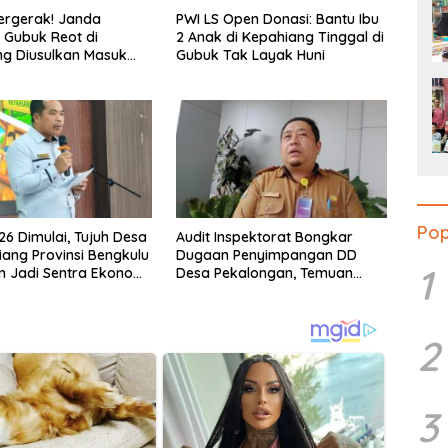
ergerak! Janda
PWI LS Open Donasi: Bantu Ibu
 Gubuk Reot di
2 Anak di Kepahiang Tinggal di
g Diusulkan Masuk
Gubuk Tak Layak Huni
a PKH dan BPNT
Pop
6 Dimulai, Tujuh Desa
Audit Inspektorat Bongkar
iang Provinsi Bengkulu
Dugaan Penyimpangan DD
1
n Jadi Sentra Ekonomi
Desa Pekalongan, Temuan
Tembus Rp300 Juta
2
3