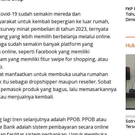
FKP
ovid-19 sudah semakin mereda dan
Tah
Dimi
rakat untuk kembali bepergian ke luar rumah,
Men
urvey minat pembelian di tahun 2023, ternyata
Piki
ng yang lebih memilih berbelanja melalui online.
Kep
juga sudah semakin banyak platform yang
Huk
a online, seperti Facebook yang memiliki
am yang memiliki fitur swipe for shopping, atau
p.
Sobat manfaatkan untuk membuka usaha rumahan
ik itu sebagai dropshipper maupun reseller. Sobat
i pemasok produk yang bagus, lalu memasarkannya
au menjualnya kembali.
Janua
lagi tren selanjutnya adalah PPOB. PPOB atau
Satr
e Bank adalah sistem pembayaran secara online
Ters
Pen
n fasilitas sistem perbankan. Untuk membuka