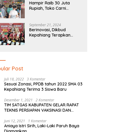
Hampir Raib 30 Juta
Rupiah, Toko Carni
Sentosa Kepahiang Kena
Tipu
September 21, 2024
Berinovasi, Dikbud
Kepahiang Terapkan
Pendidikan Literasi Dan
Numerasi Tingkat SD Dan
SMP
ular Post
Juli 18, 2022
3 Komentar
Sesuai Zonasi, PPDB tahun 2022 SMA 03
Kepahiang Terima 3 Siswa Baru
Desember 1, 2021
2 Komentar
TIM SATGAS KABUPATEN GELAR RAPAT
TEKNIS PERSIAPAN VAKSINASI DAN
PERSIAPAN NATAL SERTA TAHUN BARU
Juni 12, 2021
1 Komentar
Aniaya Istri Sirih, Laki-Laki Paruh Baya
Diamankan