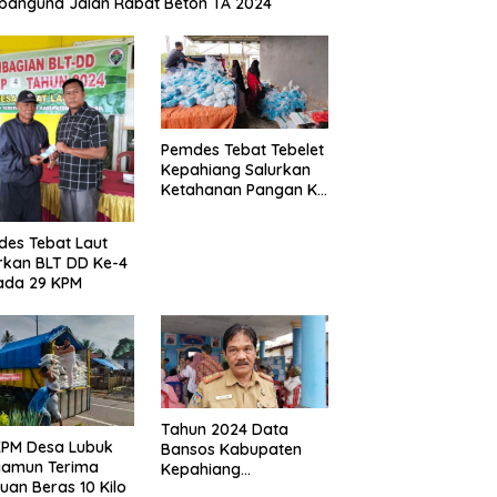
anguna Jalan Rabat Beton TA 2024
Pemdes Tebat Tebelet
Kepahiang Salurkan
Ketahanan Pangan Ke
600 Kepala Keluarga
es Tebat Laut
rkan BLT DD Ke-4
ada 29 KPM
Tahun 2024 Data
KPM Desa Lubuk
Bansos Kabupaten
yamun Terima
Kepahiang
uan Beras 10 Kilo
Bertambah, Anggaran