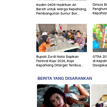
Dinsos B
Kodim 0409 Hadirkan Air
Penghuni
Bersih untuk Warga Kepahiang,
Kepahian
Pembangunan Sumur Bor
Penerim
Capai 75 Persen
Bupati Zurdi Nata Siapkan
GTRA 202
Festival Kopi 2026, Kopi
di Kepah
Kepahiang Ditarget Tembus
Disiapka
Pasar Nasional
Baru