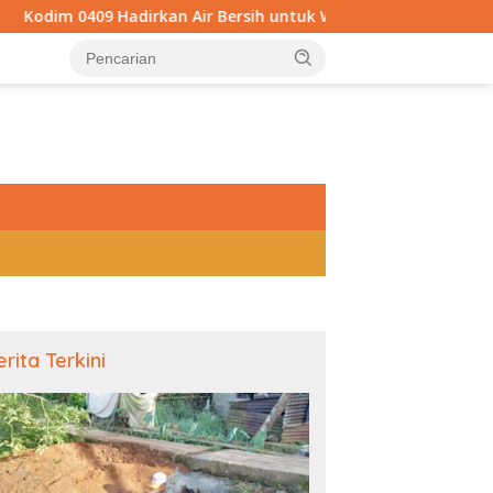
rkan Air Bersih untuk Warga Kepahiang, Pembangunan Sumur Bo
tutup
erita Terkini