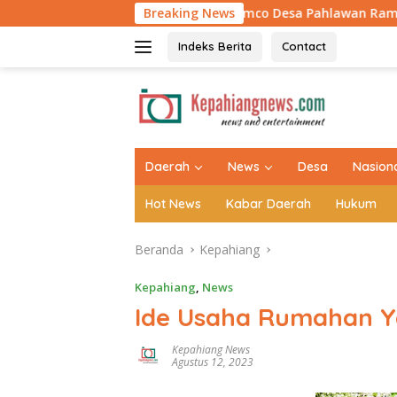
Langsung
Jembatan Armco Desa Pahlawan Rampung 100 Persen, Asa
Breaking News
ke
konten
Indeks Berita
Contact
tutup
Daerah
News
Desa
Nasion
Hot News
Kabar Daerah
Hukum
Beranda
Kepahiang
Kepahiang
,
News
Ide Usaha Rumahan Y
Kepahiang News
Agustus 12, 2023