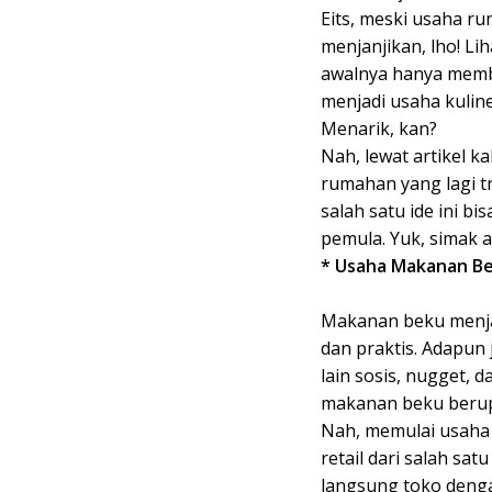
Eits, meski usaha r
menjanjikan, lho! Li
awalnya hanya memb
menjadi usaha kuline
Menarik, kan?
Nah, lewat artikel k
rumahan yang lagi t
salah satu ide ini bi
pemula. Yuk, simak a
* Usaha Makanan Be
Makanan beku menjad
dan praktis. Adapun
lain sosis, nugget,
makanan beku berupa
Nah, memulai usaha
retail dari salah s
langsung toko denga