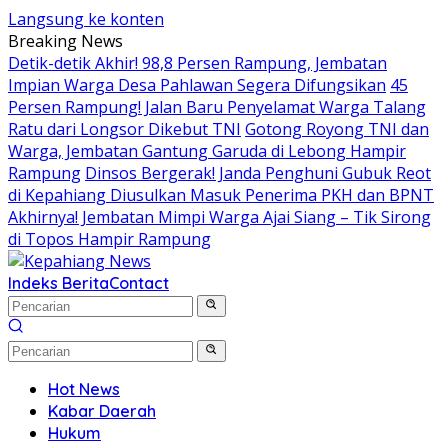
Langsung ke konten
Breaking News
Detik-detik Akhir! 98,8 Persen Rampung, Jembatan
Impian Warga Desa Pahlawan Segera Difungsikan
45
Persen Rampung! Jalan Baru Penyelamat Warga Talang
Ratu dari Longsor Dikebut TNI
Gotong Royong TNI dan
Warga, Jembatan Gantung Garuda di Lebong Hampir
Rampung
Dinsos Bergerak! Janda Penghuni Gubuk Reot
di Kepahiang Diusulkan Masuk Penerima PKH dan BPNT
Akhirnya! Jembatan Mimpi Warga Ajai Siang – Tik Sirong
di Topos Hampir Rampung
Indeks Berita
Contact
Hot News
Kabar Daerah
Hukum