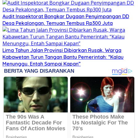
Audit Inspektorat Bongkar Dugaan Penyimpangan DD
Desa Pekalongan, Temuan Tembus Rp300 Juta
Lima Tahun Jalan Provinsi Dibiarkan Rusak, Warga
Kabawetan Turun Tangan Bantu Pemerintah: “Kalau
Menunggu, Entah Sampai Kapan”