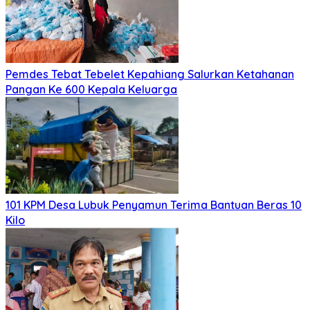
Pemdes Tebat Tebelet Kepahiang Salurkan Ketahanan
Pangan Ke 600 Kepala Keluarga
101 KPM Desa Lubuk Penyamun Terima Bantuan Beras 10
Kilo