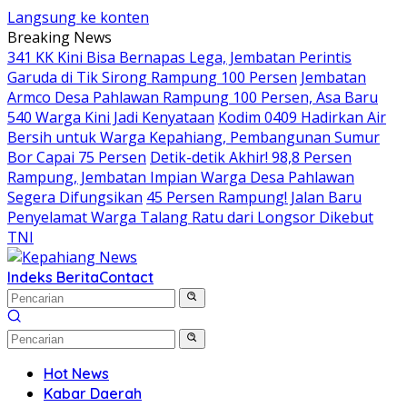
Langsung ke konten
Breaking News
341 KK Kini Bisa Bernapas Lega, Jembatan Perintis
Garuda di Tik Sirong Rampung 100 Persen
Jembatan
Armco Desa Pahlawan Rampung 100 Persen, Asa Baru
540 Warga Kini Jadi Kenyataan
Kodim 0409 Hadirkan Air
Bersih untuk Warga Kepahiang, Pembangunan Sumur
Bor Capai 75 Persen
Detik-detik Akhir! 98,8 Persen
Rampung, Jembatan Impian Warga Desa Pahlawan
Segera Difungsikan
45 Persen Rampung! Jalan Baru
Penyelamat Warga Talang Ratu dari Longsor Dikebut
TNI
Indeks Berita
Contact
Hot News
Kabar Daerah