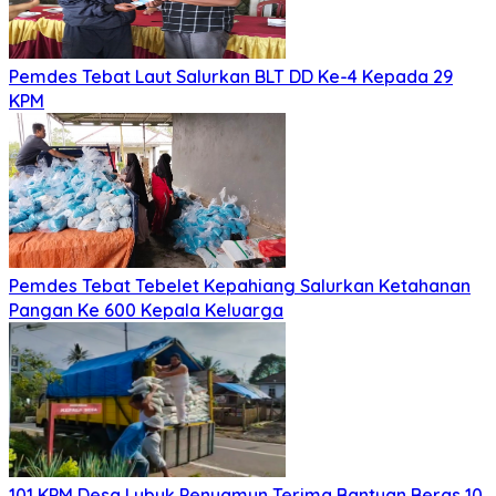
Pemdes Tebat Laut Salurkan BLT DD Ke-4 Kepada 29
KPM
Pemdes Tebat Tebelet Kepahiang Salurkan Ketahanan
Pangan Ke 600 Kepala Keluarga
101 KPM Desa Lubuk Penyamun Terima Bantuan Beras 10