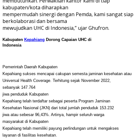
membutuhkan. Perwakilan kantor kami di tiap
kabupaten/kota diharapkan
mempermudah sinergi dengan Pemda, kami sangat siap
berkolaborasi dan bersama
mewujudkan UHC di Indonesia,” ujar Ghufron.
Kabupaten
Kepahiang
Dorong Capaian UHC di
Indonesia
Pemerintah Daerah
Kabupaten
Kepahiang
sukses mencapai cakupan semesta jaminan kesehatan atau
Universal Health Coverage. Terhitung sejak
November 2022
,
sebanyak
147.764
jiwa penduduk
Kabupaten
Kepahiang
telah terdaftar sebagai peserta Program Jaminan
Kesehatan Nasional (JKN) dari total jumlah penduduk
153.232
jiwa atau sebesar
96,43%
. Artinya, hampir seluruh warga
masyarakat di
Kabupaten
Kepahiang
telah memiliki payung perlindungan untuk mengakses
layanan di fasilitas kesehatan.