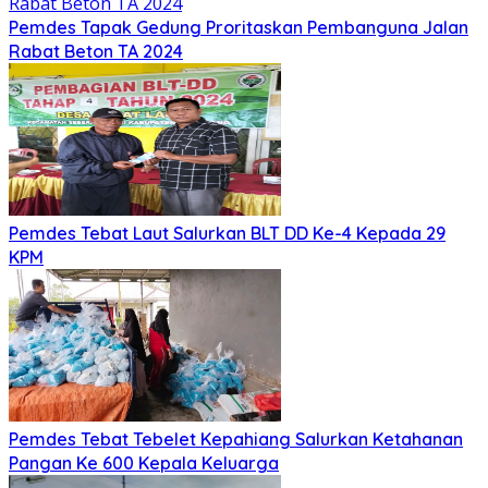
Pemdes Tapak Gedung Proritaskan Pembanguna Jalan
Rabat Beton TA 2024
Pemdes Tebat Laut Salurkan BLT DD Ke-4 Kepada 29
KPM
Pemdes Tebat Tebelet Kepahiang Salurkan Ketahanan
Pangan Ke 600 Kepala Keluarga