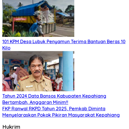
101 KPM Desa Lubuk Penyamun Terima Bantuan Beras 10
Kilo
Tahun 2024 Data Bansos Kabupaten Kepahiang
Bertambah, Anggaran Minim!!
FKP Ranwal RKPD Tahun 2025, Pemkab Diminta
Menyelaraskan Pokok Pikiran Masyarakat Kepahiang
Hukrim