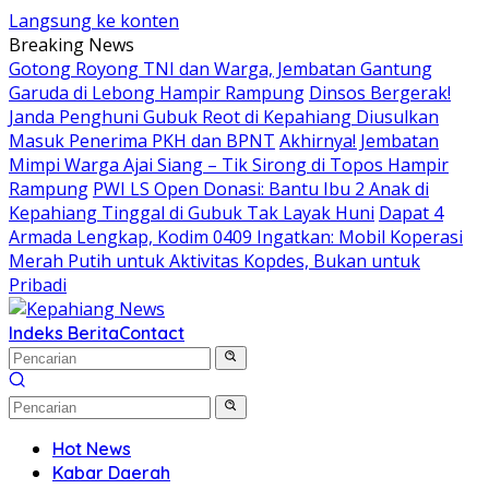
Langsung ke konten
Breaking News
Gotong Royong TNI dan Warga, Jembatan Gantung
Garuda di Lebong Hampir Rampung
Dinsos Bergerak!
Janda Penghuni Gubuk Reot di Kepahiang Diusulkan
Masuk Penerima PKH dan BPNT
Akhirnya! Jembatan
Mimpi Warga Ajai Siang – Tik Sirong di Topos Hampir
Rampung
PWI LS Open Donasi: Bantu Ibu 2 Anak di
Kepahiang Tinggal di Gubuk Tak Layak Huni
Dapat 4
Armada Lengkap, Kodim 0409 Ingatkan: Mobil Koperasi
Merah Putih untuk Aktivitas Kopdes, Bukan untuk
Pribadi
Indeks Berita
Contact
Hot News
Kabar Daerah