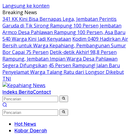
Langsung ke konten
Breaking News
341 KK Kini Bisa Bernapas Lega, Jembatan Perintis
Garuda di Tik Sirong Rampung 100 Persen
Jembatan
Armco Desa Pahlawan Rampung 100 Persen, Asa Baru
540 Warga Kini Jadi Kenyataan
Kodim 0409 Hadirkan Air
Bersih untuk Warga Kepahiang, Pembangunan Sumur
Bor Capai 75 Persen
Detik-detik Akhir! 98,8 Persen
Rampung, Jembatan Impian Warga Desa Pahlawan
Segera Difungsikan
45 Persen Rampung! Jalan Baru
Penyelamat Warga Talang Ratu dari Longsor Dikebut
TNI
Indeks Berita
Contact
Hot News
Kabar Daerah