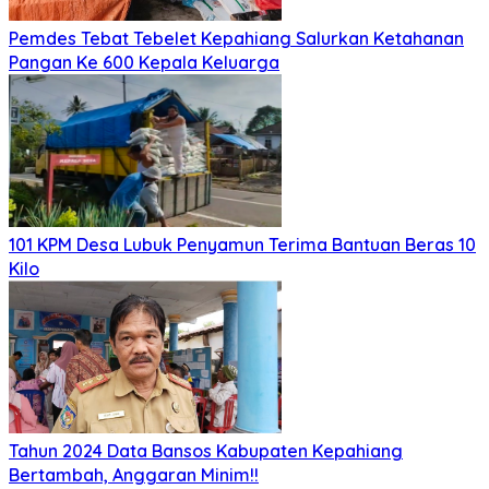
Pemdes Tebat Tebelet Kepahiang Salurkan Ketahanan
Pangan Ke 600 Kepala Keluarga
101 KPM Desa Lubuk Penyamun Terima Bantuan Beras 10
Kilo
Tahun 2024 Data Bansos Kabupaten Kepahiang
Bertambah, Anggaran Minim!!