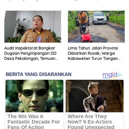
Pasar Nasional
Sentra Ekonomi Baru
Audit Inspektorat Bongkar
Lima Tahun Jalan Provinsi
Dugaan Penyimpangan DD
Dibiarkan Rusak, Warga
Desa Pekalongan, Temuan
Kabawetan Turun Tangan
Tembus Rp300 Juta
Bantu Pemerintah: “Kalau
Menunggu, Entah Sampai
Kapan”