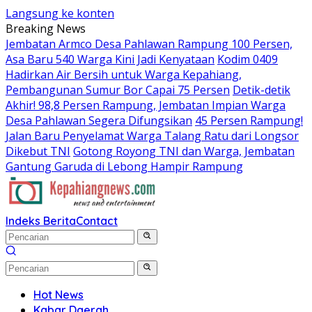
Langsung ke konten
Breaking News
Jembatan Armco Desa Pahlawan Rampung 100 Persen,
Asa Baru 540 Warga Kini Jadi Kenyataan
Kodim 0409
Hadirkan Air Bersih untuk Warga Kepahiang,
Pembangunan Sumur Bor Capai 75 Persen
Detik-detik
Akhir! 98,8 Persen Rampung, Jembatan Impian Warga
Desa Pahlawan Segera Difungsikan
45 Persen Rampung!
Jalan Baru Penyelamat Warga Talang Ratu dari Longsor
Dikebut TNI
Gotong Royong TNI dan Warga, Jembatan
Gantung Garuda di Lebong Hampir Rampung
Indeks Berita
Contact
Hot News
Kabar Daerah