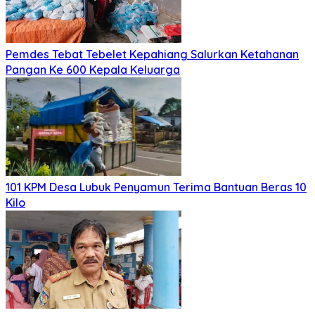
Pemdes Tebat Tebelet Kepahiang Salurkan Ketahanan
Pangan Ke 600 Kepala Keluarga
101 KPM Desa Lubuk Penyamun Terima Bantuan Beras 10
Kilo