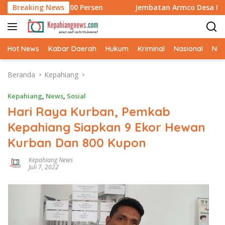
Langsung
pung 100 Persen
Breaking News
Jembatan Armco Desa Pahlawan Rampung
ke
konten
Hot News
Kabar Daerah
Hukum
Kriminal
Nasional
Ne
Beranda
Kepahiang
Kepahiang
,
News
,
Sosial
Hari Raya Kurban, Pemkab
Kepahiang Siapkan 9 Ekor Hewan
Kurban Dan 800 Kupon
Kepahiang News
Juli 7, 2022