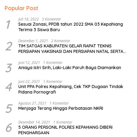
Popular Post
1
Juli 18, 2022
3 Komentar
Sesuai Zonasi, PPDB tahun 2022 SMA 03 Kepahiang
Terima 3 Siswa Baru
2
Desember 1, 2021
2 Komentar
TIM SATGAS KABUPATEN GELAR RAPAT TEKNIS
PERSIAPAN VAKSINASI DAN PERSIAPAN NATAL SERTA
TAHUN BARU
3
Juni 12, 2021
1 Komentar
Aniaya Istri Sirih, Laki-Laki Paruh Baya Diamankan
4
Juni 22, 2021
1 Komentar
Unit PPA Polres Kepahiang, Cek TKP Dugaan Tindak
Pidana Pornografi
5
Agustus 27, 2021
1 Komentar
Menjaga Terang Hingga Perbatasan NKRI
6
Desember 14, 2021
1 Komentar
5 ORANG PERSONIL POLRES KEPAHIANG DIBERI
PENGHARGAAN