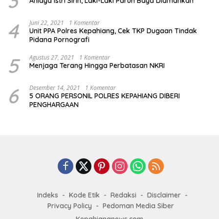
3
Aniaya Istri Sirih, Laki-Laki Paruh Baya Diamankan
4
Juni 22, 2021
1 Komentar
Unit PPA Polres Kepahiang, Cek TKP Dugaan Tindak
Pidana Pornografi
5
Agustus 27, 2021
1 Komentar
Menjaga Terang Hingga Perbatasan NKRI
6
Desember 14, 2021
1 Komentar
5 ORANG PERSONIL POLRES KEPAHIANG DIBERI
PENGHARGAAN
Indeks
Kode Etik
Redaksi
Disclaimer
Privacy Policy
Pedoman Media Siber
Kepahiangnews.com