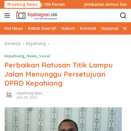
Langsung
Rampung 100 Persen
Breaking News
Jembatan Armco Desa Pahlawan Ramp
ke
konten
Hot News
Kabar Daerah
Hukum
Kriminal
Nasional
Ne
Beranda
Kepahiang
Kepahiang
,
News
,
Sosial
Perbaikan Ratusan Titik Lampu
Jalan Menunggu Persetujuan
DPRD Kepahiang
Kepahiang News
Juni 29, 2022