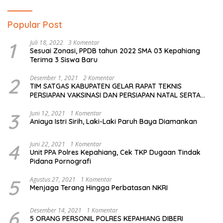
Popular Post
1
Juli 18, 2022
3 Komentar
Sesuai Zonasi, PPDB tahun 2022 SMA 03 Kepahiang
Terima 3 Siswa Baru
2
Desember 1, 2021
2 Komentar
TIM SATGAS KABUPATEN GELAR RAPAT TEKNIS
PERSIAPAN VAKSINASI DAN PERSIAPAN NATAL SERTA
TAHUN BARU
3
Juni 12, 2021
1 Komentar
Aniaya Istri Sirih, Laki-Laki Paruh Baya Diamankan
4
Juni 22, 2021
1 Komentar
Unit PPA Polres Kepahiang, Cek TKP Dugaan Tindak
Pidana Pornografi
5
Agustus 27, 2021
1 Komentar
Menjaga Terang Hingga Perbatasan NKRI
6
Desember 14, 2021
1 Komentar
5 ORANG PERSONIL POLRES KEPAHIANG DIBERI