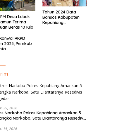
Tahun 2024 Data
KPM Desa Lubuk
Bansos Kabupaten
yamun Terima
Kepahiang
uan Beras 10 Kilo
Bertambah, Anggaran
Minim!!
 Ranwal RKPD
un 2025, Pemkab
nta
yelaraskan Pokok
ran Masyarakat
ahiang
rim
ri 29, 2026
es Narkoba Polres Kepahiang Amankan 5
angka Narkoba, Satu Diantaranya Resedivis
gedar
ri 15, 2026