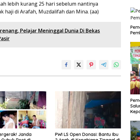
ah lebih kurang 25 hari sebelum nantinya
haji di Arafah, Muzdalifah dan Mina. (aa)
Pem
renang, Pelajar Meninggal Dunia Di Bekas
Pemb
asir
Pemd
Salu
Kep
ergerak! Janda
PWI LS Open Donasi: Bantu Ibu
 Gubuk Reot di
2 Anak di Kepahiang Tinggal di