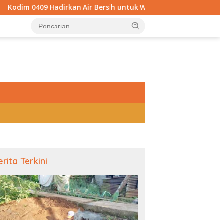
rkan Air Bersih untuk Warga Kepahiang, Pembangunan Sumur Bo
tutup
erita Terkini