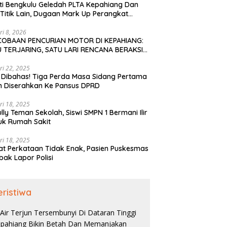
ti Bengkulu Geledah PLTA Kepahiang Dan
Titik Lain, Dugaan Mark Up Perangkat
is TA 2022-2023
ri 8, 2026
COBAAN PENCURIAN MOTOR DI KEPAHIANG:
 TERJARING, SATU LARI RENCANA BERAKSI
PAI KE BENGKULU
ri 22, 2025
 Dibahas! Tiga Perda Masa Sidang Pertama
h Diserahkan Ke Pansus DPRD
ri 18, 2025
ully Teman Sekolah, Siswi SMPN 1 Bermani Ilir
uk Rumah Sakit
ri 18, 2025
t Perkataan Tidak Enak, Pasien Puskesmas
bak Lapor Polisi
eristiwa