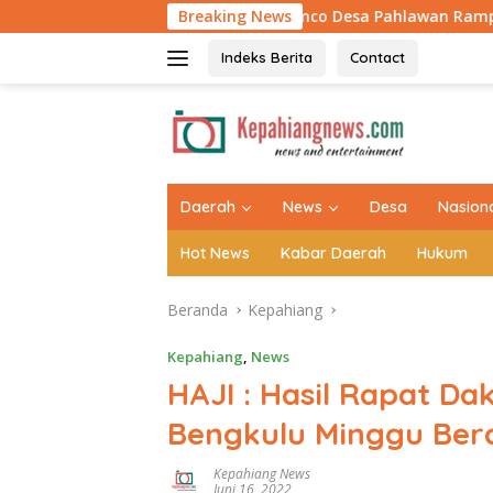
Langsung
Jembatan Armco Desa Pahlawan Rampung 100 Persen, Asa
Breaking News
ke
konten
Indeks Berita
Contact
tutup
Daerah
News
Desa
Nasion
Hot News
Kabar Daerah
Hukum
Beranda
Kepahiang
Kepahiang
,
News
HAJI : Hasil Rapat Da
Bengkulu Minggu Ber
Kepahiang News
Juni 16, 2022