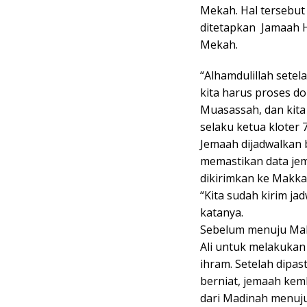
Mekah. Hal tersebut 
ditetapkan Jamaah H
Mekah.
“Alhamdulillah sete
kita harus proses d
Muasassah, dan kita
selaku ketua kloter 7
Jemaah dijadwalkan 
memastikan data jem
dikirimkan ke Makka
“Kita sudah kirim ja
katanya.
Sebelum menuju Makk
Ali untuk melakukan
ihram. Setelah dip
berniat, jemaah kem
dari Madinah menuju