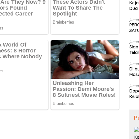
Keja
Dua 
Tekn
Janua
PER
SATU
SAM
Janua
Siap
Tela
Janua
Di b
Mas
Janua
Dapa
Kelo
P