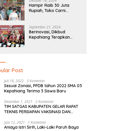
Oktober 16, 2024
Hampir Raib 30 Juta
Rupiah, Toko Carni
Sentosa Kepahiang Kena
Tipu
September 21, 2024
Berinovasi, Dikbud
Kepahiang Terapkan
Pendidikan Literasi Dan
Numerasi Tingkat SD Dan
SMP
ular Post
Juli 18, 2022
3 Komentar
Sesuai Zonasi, PPDB tahun 2022 SMA 03
Kepahiang Terima 3 Siswa Baru
Desember 1, 2021
2 Komentar
TIM SATGAS KABUPATEN GELAR RAPAT
TEKNIS PERSIAPAN VAKSINASI DAN
PERSIAPAN NATAL SERTA TAHUN BARU
Juni 12, 2021
1 Komentar
Aniaya Istri Sirih, Laki-Laki Paruh Baya