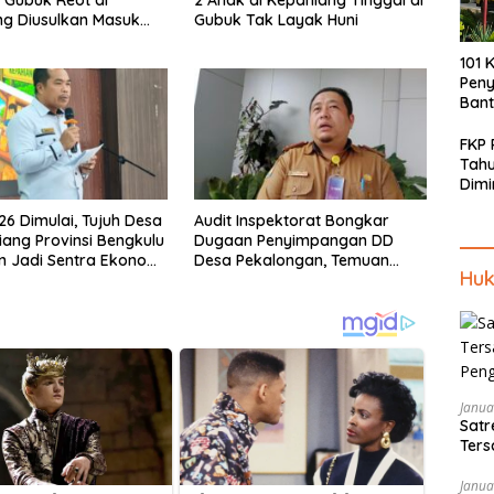
g Diusulkan Masuk
Gubuk Tak Layak Huni
a PKH dan BPNT
101 
Pen
Bant
FKP
Tah
Dimi
Men
6 Dimulai, Tujuh Desa
Audit Inspektorat Bongkar
Piki
iang Provinsi Bengkulu
Dugaan Penyimpangan DD
Kep
n Jadi Sentra Ekonomi
Desa Pekalongan, Temuan
Huk
Tembus Rp300 Juta
Janua
Satr
Ters
Pen
Janua