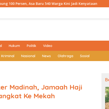
 Baru 540 Warga Kini Jadi Kenyataan
Kodim 0409 Hadi
al
Hukum
Politik
Video
Kriminal
Nasional
News
Olahraga
Sosial
B
ker Madinah, Jamaah Haji
angkat Ke Mekah