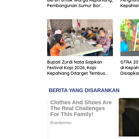
Bersih untuk Warga Kepahiang,
Kepahian
Pembangunan Sumur Bor
Penerim
Capai 75 Persen
Bupati Zurdi Nata Siapkan
GTRA 202
Festival Kopi 2026, Kopi
di Kepah
Kepahiang Ditarget Tembus
Disiapka
Pasar Nasional
Baru