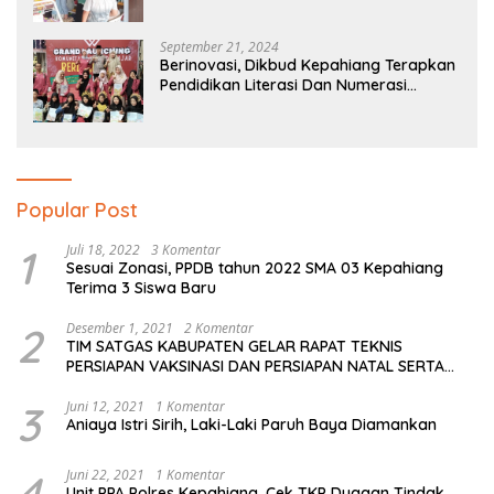
September 21, 2024
Berinovasi, Dikbud Kepahiang Terapkan
Pendidikan Literasi Dan Numerasi
Tingkat SD Dan SMP
Popular Post
1
Juli 18, 2022
3 Komentar
Sesuai Zonasi, PPDB tahun 2022 SMA 03 Kepahiang
Terima 3 Siswa Baru
2
Desember 1, 2021
2 Komentar
TIM SATGAS KABUPATEN GELAR RAPAT TEKNIS
PERSIAPAN VAKSINASI DAN PERSIAPAN NATAL SERTA
TAHUN BARU
3
Juni 12, 2021
1 Komentar
Aniaya Istri Sirih, Laki-Laki Paruh Baya Diamankan
4
Juni 22, 2021
1 Komentar
Unit PPA Polres Kepahiang, Cek TKP Dugaan Tindak