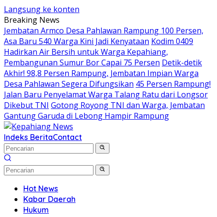
Langsung ke konten
Breaking News
Jembatan Armco Desa Pahlawan Rampung 100 Persen,
Asa Baru 540 Warga Kini Jadi Kenyataan
Kodim 0409
Hadirkan Air Bersih untuk Warga Kepahiang,
Pembangunan Sumur Bor Capai 75 Persen
Detik-detik
Akhir! 98,8 Persen Rampung, Jembatan Impian Warga
Desa Pahlawan Segera Difungsikan
45 Persen Rampung!
Jalan Baru Penyelamat Warga Talang Ratu dari Longsor
Dikebut TNI
Gotong Royong TNI dan Warga, Jembatan
Gantung Garuda di Lebong Hampir Rampung
Indeks Berita
Contact
Hot News
Kabar Daerah
Hukum