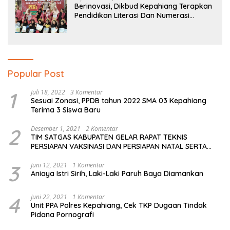
Berinovasi, Dikbud Kepahiang Terapkan
Pendidikan Literasi Dan Numerasi
Tingkat SD Dan SMP
Popular Post
1
Juli 18, 2022
3 Komentar
Sesuai Zonasi, PPDB tahun 2022 SMA 03 Kepahiang
Terima 3 Siswa Baru
2
Desember 1, 2021
2 Komentar
TIM SATGAS KABUPATEN GELAR RAPAT TEKNIS
PERSIAPAN VAKSINASI DAN PERSIAPAN NATAL SERTA
TAHUN BARU
3
Juni 12, 2021
1 Komentar
Aniaya Istri Sirih, Laki-Laki Paruh Baya Diamankan
4
Juni 22, 2021
1 Komentar
Unit PPA Polres Kepahiang, Cek TKP Dugaan Tindak
Pidana Pornografi