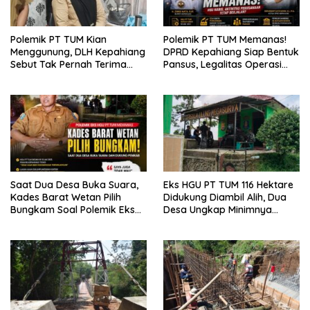
Polemik PT TUM Kian
Polemik PT TUM Memanas!
Menggunung, DLH Kepahiang
DPRD Kepahiang Siap Bentuk
Sebut Tak Pernah Terima
Pansus, Legalitas Operasi
Laporan Lingkungan;
dan Pabrik Teh Disorot
Dokumen AMDAL Masih
Ditelusuri
Saat Dua Desa Buka Suara,
Eks HGU PT TUM 116 Hektare
Kades Barat Wetan Pilih
Didukung Diambil Alih, Dua
Bungkam Soal Polemik Eks
Desa Ungkap Minimnya
HGU PT TUM
Kontribusi Perusahaan