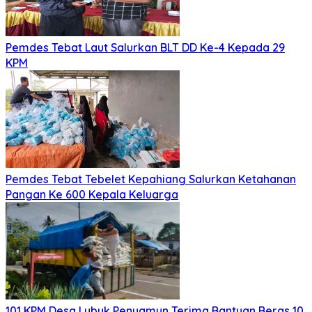
Pemdes Tebat Laut Salurkan BLT DD Ke-4 Kepada 29
KPM
Pemdes Tebat Tebelet Kepahiang Salurkan Ketahanan
Pangan Ke 600 Kepala Keluarga
101 KPM Desa Lubuk Penyamun Terima Bantuan Beras 10