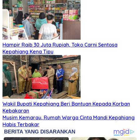
Hampir Raib 30 Juta Rupiah, Toko Carni Sentosa
Kepahiang Kena Tipu
Wakil Bupati Kepahiang Beri Bantuan Kepada Korban
Kebakaran
Musim Kemarau, Rumah Warga Cinta Mandi Kepahiang
Habis Terbakar