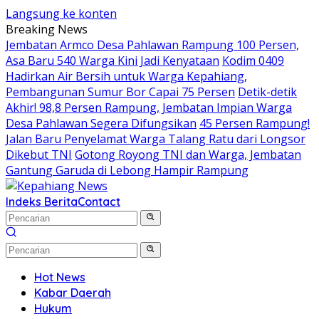
Langsung ke konten
Breaking News
Jembatan Armco Desa Pahlawan Rampung 100 Persen,
Asa Baru 540 Warga Kini Jadi Kenyataan
Kodim 0409
Hadirkan Air Bersih untuk Warga Kepahiang,
Pembangunan Sumur Bor Capai 75 Persen
Detik-detik
Akhir! 98,8 Persen Rampung, Jembatan Impian Warga
Desa Pahlawan Segera Difungsikan
45 Persen Rampung!
Jalan Baru Penyelamat Warga Talang Ratu dari Longsor
Dikebut TNI
Gotong Royong TNI dan Warga, Jembatan
Gantung Garuda di Lebong Hampir Rampung
Indeks Berita
Contact
Hot News
Kabar Daerah
Hukum