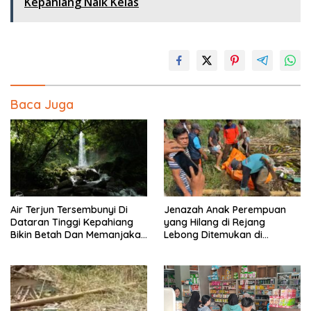
Kepahiang Naik Kelas
Baca Juga
Air Terjun Tersembunyi Di
Jenazah Anak Perempuan
Dataran Tinggi Kepahiang
yang Hilang di Rejang
Bikin Betah Dan Memanjakan
Lebong Ditemukan di
Mata Memandang
Kepahiang