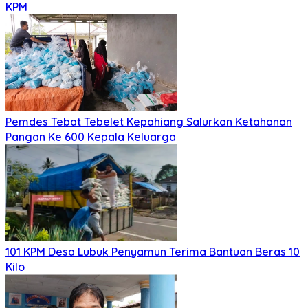
KPM
Pemdes Tebat Tebelet Kepahiang Salurkan Ketahanan
Pangan Ke 600 Kepala Keluarga
101 KPM Desa Lubuk Penyamun Terima Bantuan Beras 10
Kilo