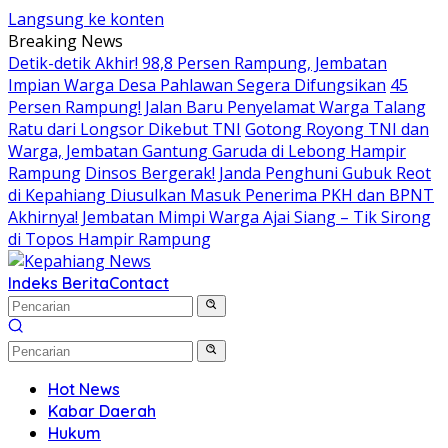
Langsung ke konten
Breaking News
Detik-detik Akhir! 98,8 Persen Rampung, Jembatan
Impian Warga Desa Pahlawan Segera Difungsikan
45
Persen Rampung! Jalan Baru Penyelamat Warga Talang
Ratu dari Longsor Dikebut TNI
Gotong Royong TNI dan
Warga, Jembatan Gantung Garuda di Lebong Hampir
Rampung
Dinsos Bergerak! Janda Penghuni Gubuk Reot
di Kepahiang Diusulkan Masuk Penerima PKH dan BPNT
Akhirnya! Jembatan Mimpi Warga Ajai Siang – Tik Sirong
di Topos Hampir Rampung
Indeks Berita
Contact
Hot News
Kabar Daerah
Hukum