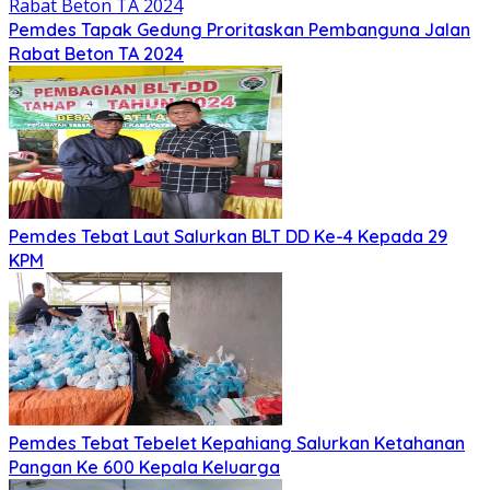
Pemdes Tapak Gedung Proritaskan Pembanguna Jalan
Rabat Beton TA 2024
Pemdes Tebat Laut Salurkan BLT DD Ke-4 Kepada 29
KPM
Pemdes Tebat Tebelet Kepahiang Salurkan Ketahanan
Pangan Ke 600 Kepala Keluarga