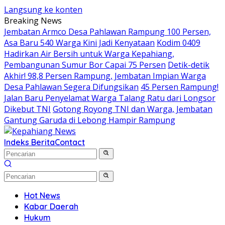
Langsung ke konten
Breaking News
Jembatan Armco Desa Pahlawan Rampung 100 Persen,
Asa Baru 540 Warga Kini Jadi Kenyataan
Kodim 0409
Hadirkan Air Bersih untuk Warga Kepahiang,
Pembangunan Sumur Bor Capai 75 Persen
Detik-detik
Akhir! 98,8 Persen Rampung, Jembatan Impian Warga
Desa Pahlawan Segera Difungsikan
45 Persen Rampung!
Jalan Baru Penyelamat Warga Talang Ratu dari Longsor
Dikebut TNI
Gotong Royong TNI dan Warga, Jembatan
Gantung Garuda di Lebong Hampir Rampung
Indeks Berita
Contact
Hot News
Kabar Daerah
Hukum