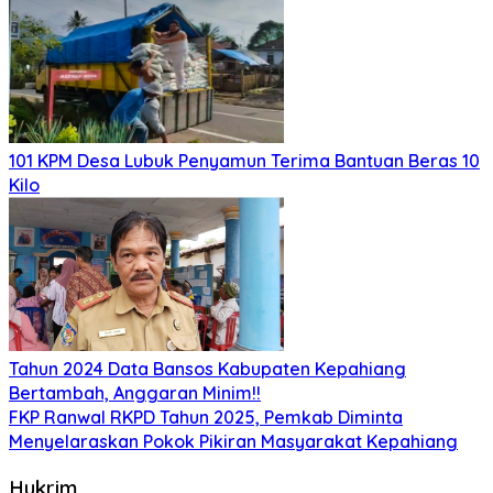
101 KPM Desa Lubuk Penyamun Terima Bantuan Beras 10
Kilo
Tahun 2024 Data Bansos Kabupaten Kepahiang
Bertambah, Anggaran Minim!!
FKP Ranwal RKPD Tahun 2025, Pemkab Diminta
Menyelaraskan Pokok Pikiran Masyarakat Kepahiang
Hukrim