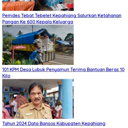
Pemdes Tebat Tebelet Kepahiang Salurkan Ketahanan
Pangan Ke 600 Kepala Keluarga
101 KPM Desa Lubuk Penyamun Terima Bantuan Beras 10
Kilo
Tahun 2024 Data Bansos Kabupaten Kepahiang