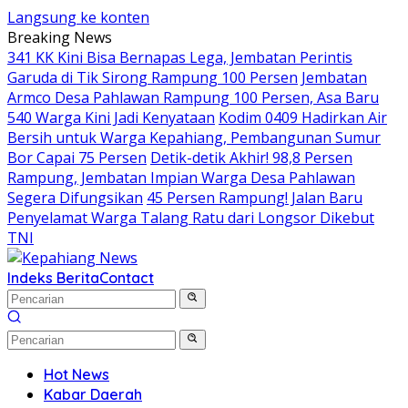
Langsung ke konten
Breaking News
341 KK Kini Bisa Bernapas Lega, Jembatan Perintis
Garuda di Tik Sirong Rampung 100 Persen
Jembatan
Armco Desa Pahlawan Rampung 100 Persen, Asa Baru
540 Warga Kini Jadi Kenyataan
Kodim 0409 Hadirkan Air
Bersih untuk Warga Kepahiang, Pembangunan Sumur
Bor Capai 75 Persen
Detik-detik Akhir! 98,8 Persen
Rampung, Jembatan Impian Warga Desa Pahlawan
Segera Difungsikan
45 Persen Rampung! Jalan Baru
Penyelamat Warga Talang Ratu dari Longsor Dikebut
TNI
Indeks Berita
Contact
Hot News
Kabar Daerah