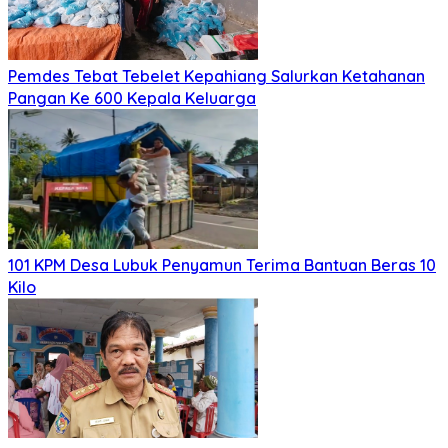
Pemdes Tebat Tebelet Kepahiang Salurkan Ketahanan
Pangan Ke 600 Kepala Keluarga
101 KPM Desa Lubuk Penyamun Terima Bantuan Beras 10
Kilo