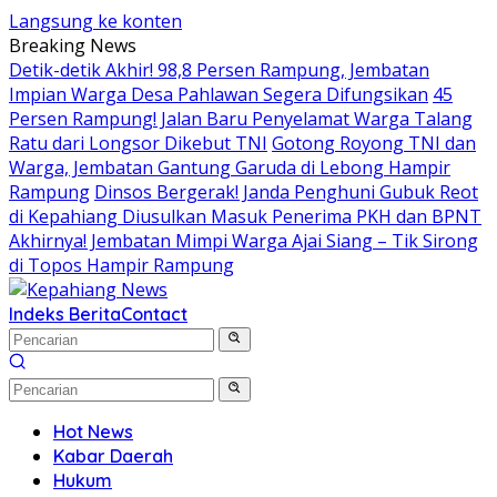
Langsung ke konten
Breaking News
Detik-detik Akhir! 98,8 Persen Rampung, Jembatan
Impian Warga Desa Pahlawan Segera Difungsikan
45
Persen Rampung! Jalan Baru Penyelamat Warga Talang
Ratu dari Longsor Dikebut TNI
Gotong Royong TNI dan
Warga, Jembatan Gantung Garuda di Lebong Hampir
Rampung
Dinsos Bergerak! Janda Penghuni Gubuk Reot
di Kepahiang Diusulkan Masuk Penerima PKH dan BPNT
Akhirnya! Jembatan Mimpi Warga Ajai Siang – Tik Sirong
di Topos Hampir Rampung
Indeks Berita
Contact
Hot News
Kabar Daerah
Hukum