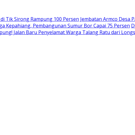
a di Tik Sirong Rampung 100 Persen
Jembatan Armco Desa P
rga Kepahiang, Pembangunan Sumur Bor Capai 75 Persen
D
pung! Jalan Baru Penyelamat Warga Talang Ratu dari Long