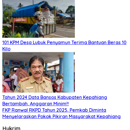
101 KPM Desa Lubuk Penyamun Terima Bantuan Beras 10
Kilo
Tahun 2024 Data Bansos Kabupaten Kepahiang
Bertambah, Anggaran Minim!!
FKP Ranwal RKPD Tahun 2025, Pemkab Diminta
Menyelaraskan Pokok Pikiran Masyarakat Kepahiang
Hukrim