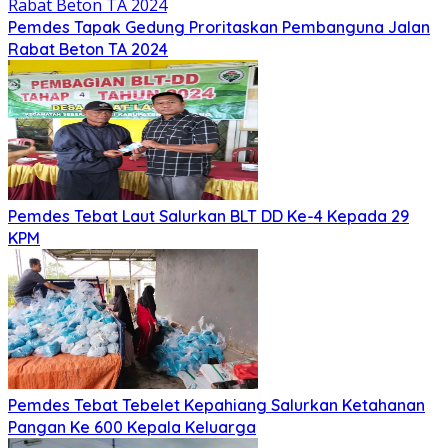
Pemdes Tapak Gedung Proritaskan Pembanguna Jalan
Rabat Beton TA 2024
Pemdes Tebat Laut Salurkan BLT DD Ke-4 Kepada 29
KPM
Pemdes Tebat Tebelet Kepahiang Salurkan Ketahanan
Pangan Ke 600 Kepala Keluarga