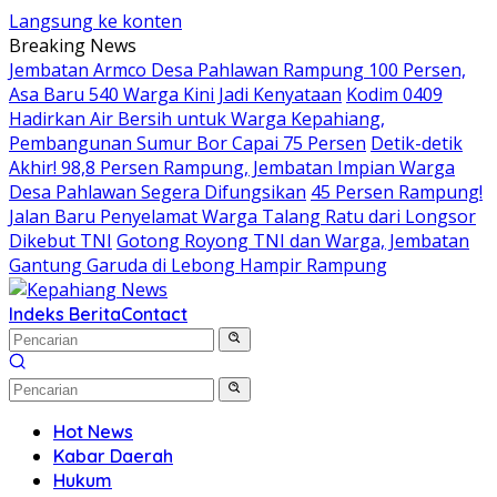
Langsung ke konten
Breaking News
Jembatan Armco Desa Pahlawan Rampung 100 Persen,
Asa Baru 540 Warga Kini Jadi Kenyataan
Kodim 0409
Hadirkan Air Bersih untuk Warga Kepahiang,
Pembangunan Sumur Bor Capai 75 Persen
Detik-detik
Akhir! 98,8 Persen Rampung, Jembatan Impian Warga
Desa Pahlawan Segera Difungsikan
45 Persen Rampung!
Jalan Baru Penyelamat Warga Talang Ratu dari Longsor
Dikebut TNI
Gotong Royong TNI dan Warga, Jembatan
Gantung Garuda di Lebong Hampir Rampung
Indeks Berita
Contact
Hot News
Kabar Daerah
Hukum