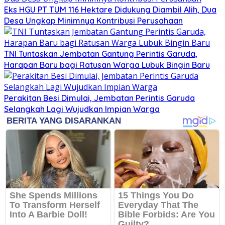
Eks HGU PT TUM 116 Hektare Didukung Diambil Alih, Dua
Desa Ungkap Minimnya Kontribusi Perusahaan
TNI Tuntaskan Jembatan Gantung Perintis Garuda,
Harapan Baru bagi Ratusan Warga Lubuk Bingin Baru
Perakitan Besi Dimulai, Jembatan Perintis Garuda
Selangkah Lagi Wujudkan Impian Warga