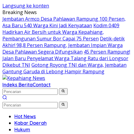
Langsung ke konten
Breaking News
Jembatan Armco Desa Pahlawan Rampung 100 Persen,
Asa Baru 540 Warga Kini Jadi Kenyataan
Kodim 0409
Hadirkan Air Bersih untuk Warga Kepahiang,
Pembangunan Sumur Bor Capai 75 Persen
Detik-detik
Akhir! 98,8 Persen Rampung, Jembatan Impian Warga
Desa Pahlawan Segera Difungsikan
45 Persen Rampung!
Jalan Baru Penyelamat Warga Talang Ratu dari Longsor
Dikebut TNI
Gotong Royong TNI dan Warga, Jembatan
Gantung Garuda di Lebong Hampir Rampung
Indeks Berita
Contact
Hot News
Kabar Daerah
Hukum