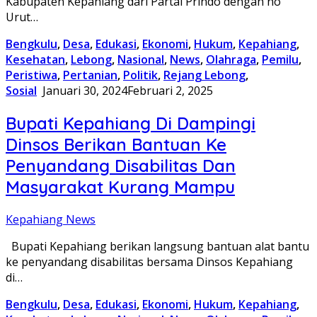
Kabupaten Kepahiang dari Partai Prindo dengan no
Urut…
Bengkulu
,
Desa
,
Edukasi
,
Ekonomi
,
Hukum
,
Kepahiang
,
Kesehatan
,
Lebong
,
Nasional
,
News
,
Olahraga
,
Pemilu
,
Peristiwa
,
Pertanian
,
Politik
,
Rejang Lebong
,
Sosial
Januari 30, 2024
Februari 2, 2025
Bupati Kepahiang Di Dampingi
Dinsos Berikan Bantuan Ke
Penyandang Disabilitas Dan
Masyarakat Kurang Mampu
Kepahiang News
Bupati Kepahiang berikan langsung bantuan alat bantu
ke penyandang disabilitas bersama Dinsos Kepahiang
di…
Bengkulu
,
Desa
,
Edukasi
,
Ekonomi
,
Hukum
,
Kepahiang
,