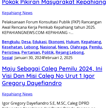
Pokok Pikiran Masyarakat Kepahiang
Kepahiang News
Pelaksanaan Forum Konsultasi Publik (FKP) Rancangan
Awal Rencana Kerja Pemkab Kepahiang tahun 2025.
KEPAHIANGNEWS.COM-KEPAHIANG –…
Bengkulu
,
Desa
,
Edukasi
,
Ekonomi
,
Hukum
,
Kepahiang
,
Kesehatan
,
Lebong
,
Nasional
,
News
,
Olahraga
,
Pemilu
,
Peristiwa
,
Pertanian
,
Politik
,
Rejang Lebong
,
Sosial
Januari 30, 2024
Februari 2, 2025
Maju Sebagai Caleg Pemilu 2024, Ini
Visi Dan Misi Caleg No Urut 1 Igor
Gregory Dayefiandro
Kepahiang News
Igor Gregory Dayefiandro S.E, M.SC, Caleg DPRD