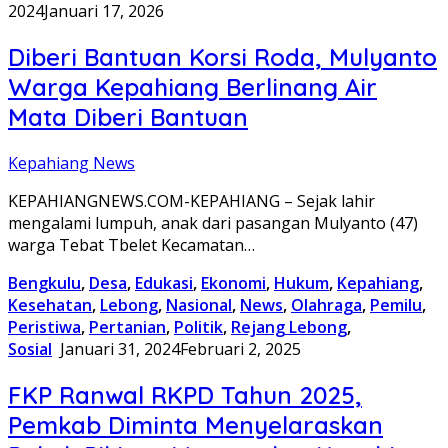
2024
Januari 17, 2026
Diberi Bantuan Korsi Roda, Mulyanto
Warga Kepahiang Berlinang Air
Mata Diberi Bantuan
Kepahiang News
KEPAHIANGNEWS.COM-KEPAHIANG – Sejak lahir
mengalami lumpuh, anak dari pasangan Mulyanto (47)
warga Tebat Tbelet Kecamatan…
Bengkulu
,
Desa
,
Edukasi
,
Ekonomi
,
Hukum
,
Kepahiang
,
Kesehatan
,
Lebong
,
Nasional
,
News
,
Olahraga
,
Pemilu
,
Peristiwa
,
Pertanian
,
Politik
,
Rejang Lebong
,
Sosial
Januari 31, 2024
Februari 2, 2025
FKP Ranwal RKPD Tahun 2025,
Pemkab Diminta Menyelaraskan