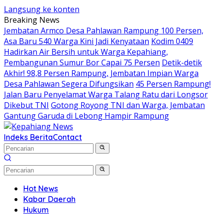
Langsung ke konten
Breaking News
Jembatan Armco Desa Pahlawan Rampung 100 Persen,
Asa Baru 540 Warga Kini Jadi Kenyataan
Kodim 0409
Hadirkan Air Bersih untuk Warga Kepahiang,
Pembangunan Sumur Bor Capai 75 Persen
Detik-detik
Akhir! 98,8 Persen Rampung, Jembatan Impian Warga
Desa Pahlawan Segera Difungsikan
45 Persen Rampung!
Jalan Baru Penyelamat Warga Talang Ratu dari Longsor
Dikebut TNI
Gotong Royong TNI dan Warga, Jembatan
Gantung Garuda di Lebong Hampir Rampung
Indeks Berita
Contact
Hot News
Kabar Daerah
Hukum