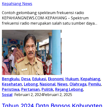
Kepahiang News
Contoh gelombang spekteum frekuensi radio
KEPAHIANGNEWS.COM-KEPAHIANG – Spektrum
frekuensi radio merupakan salah satu sumber daya…
Bengkulu
,
Desa
,
Edukasi
,
Ekonomi
,
Hukum
,
Kepahiang
,
Kesehatan
,
Lebong
,
Nasional
,
News
,
Olahraga
,
Pemilu
,
Peristiwa
,
Pertanian
,
Politik
,
Rejang Lebong
,
Sosial
Februari 2, 2024
Februari 2, 2025
Tahun 2024 Data Bansos Kabupaten