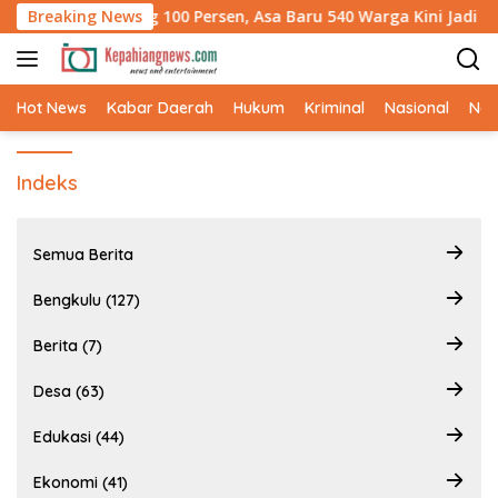
Langsung
lawan Rampung 100 Persen, Asa Baru 540 Warga Kini Jadi Ken
Breaking News
ke
konten
Hot News
Kabar Daerah
Hukum
Kriminal
Nasional
Ne
Indeks
Semua Berita
Bengkulu (127)
Berita (7)
Desa (63)
Edukasi (44)
Ekonomi (41)