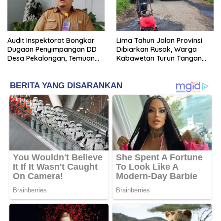
Audit Inspektorat Bongkar
Lima Tahun Jalan Provinsi
Dugaan Penyimpangan DD
Dibiarkan Rusak, Warga
Desa Pekalongan, Temuan
Kabawetan Turun Tangan
Tembus Rp300 Juta
Bantu Pemerintah: “Kalau
Menunggu, Entah Sampai
Kapan”